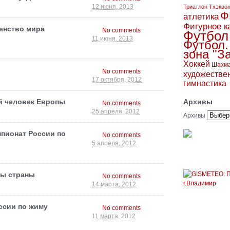
Триатлон
Тхэкво
12 июня, 2013
Ф
атлетика
Фигурное к
венство мира
No comments
Футбол
11 июня, 2013
Футбол.
зона "З
Хоккей
Шахм
No comments
художестве
17 октября, 2012
гимнастика
 человек Европы
Архивы
No comments
25 апреля, 2012
Архивы
пионат России по
No comments
5 апреля, 2012
ны страны
No comments
14 марта, 2012
ссии по жиму
No comments
11 марта, 2012