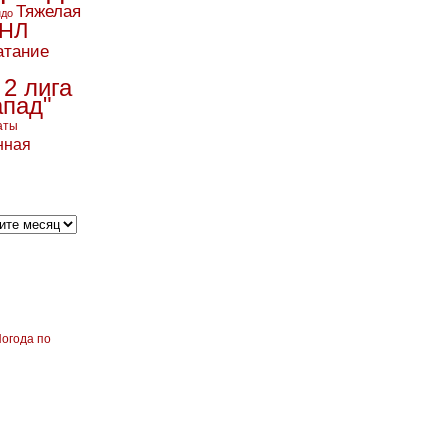
Тяжелая
ндо
НЛ
атание
 2 лига
апад"
аты
нная