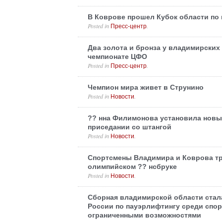
В Коврове прошел Кубок области по
Posted in
.
Пресс-центр
Два золота и бронза у владимирских
чемпионате ЦФО
Posted in
.
Пресс-центр
Чемпион мира живет в Струнино
Posted in
.
Новости
?? нна Филимонова установила новы
приседании со штангой
Posted in
.
Новости
Спортсмены Владимира и Коврова т
олимпийском ?? нсбруке
Posted in
.
Новости
Сборная владимирской области стала
России по пауэрлифтингу среди спор
ограниченными возможностями