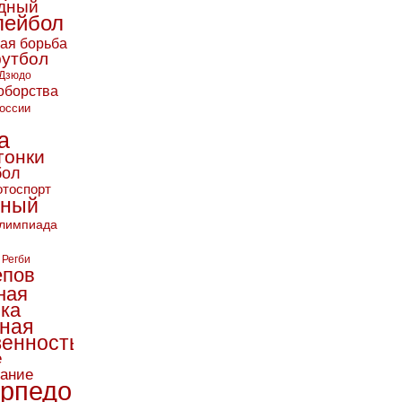
дный
лейбол
кая борьба
футбол
Дзюдо
оборства
оссии
а
гонки
бол
тоспорт
ьный
лимпиада
Регби
епов
ная
ика
ная
енность
е
вание
рпедо