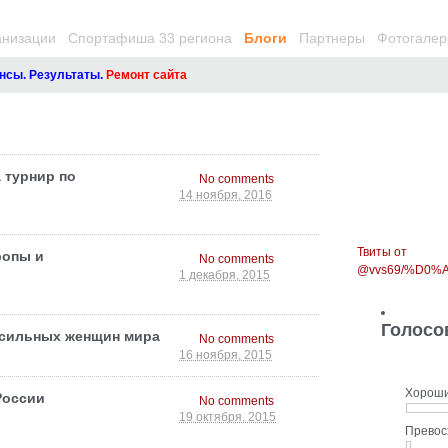
анизации
Спортафиша 33 региона
Блоги
Партнеры
Фотогалер
 Результаты.
Ремонт сайта
 турнир по
No comments
14 ноября, 2016
Твиты от
ропы и
No comments
@vvs69/%D0
1 декабря, 2015
Голосо
 сильных женщин мира
No comments
16 ноября, 2015
Хорош
России
No comments
19 октября, 2015
Прево