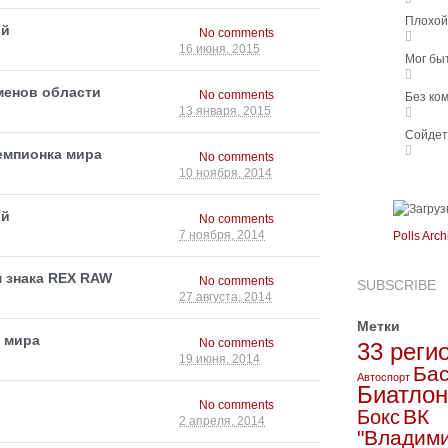
Плохо
ой
No comments
16 июня, 2015
Мог бы
менов области
No comments
Без ко
13 января, 2015
Сойде
емпионка мира
No comments
10 ноября, 2014
ой
No comments
Polls Arch
7 ноября, 2014
 знака REX RAW
No comments
SUBSCRIBE
27 августа, 2014
Метки
 мира
No comments
33 реги
19 июня, 2014
Бас
Автоспорт
Биатлон
No comments
ВК
Бокс
2 апреля, 2014
"Владим