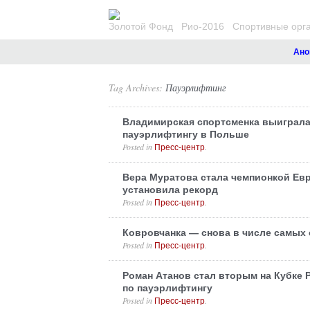
Золотой Фонд
Рио-2016
Спортивные орг
Анонсы.
Tag Archives:
Пауэрлифтинг
Владимирская спортсменка выиграла
пауэрлифтингу в Польше
Posted in
.
Пресс-центр
Вера Муратова стала чемпионкой Ев
установила рекорд
Posted in
.
Пресс-центр
Ковровчанка — снова в числе самых
Posted in
.
Пресс-центр
Роман Атанов стал вторым на Кубке 
по пауэрлифтингу
Posted in
.
Пресс-центр