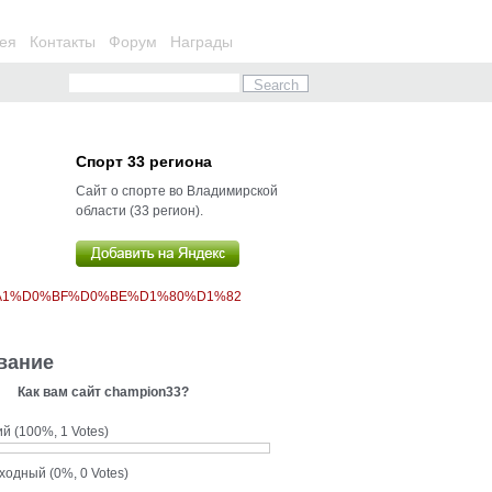
ея
Контакты
Форум
Награды
Спорт 33 региона
Сайт о спорте во Владимирской
области (33 регион).
%A1%D0%BF%D0%BE%D1%80%D1%82
вание
Как вам сайт champion33?
ий
(100%, 1 Votes)
сходный
(0%, 0 Votes)