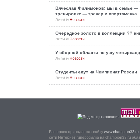
Вячеслав Филимонов: мы в семье — м
тренировке — тренер и спортсменка
Posted in
.
Новости
Очередное золото в коллекции ?? н
Posted in
.
Новости
У сборной области по ушу четырнадц
Posted in
.
Новости
Студенты едут на Чемпионат России
Posted in
.
Новости
Все права принадлежат сайту
www.champion33.ru
сети Интернет гиперссылка на champion33.ru обя