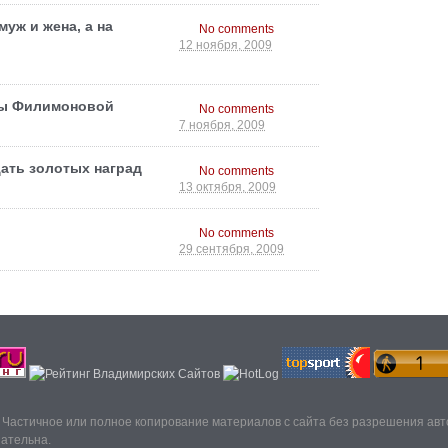
уж и жена, а на
No comments
12 ноября, 2009
ны Филимоновой
No comments
7 ноября, 2009
ать золотых наград
No comments
13 октября, 2009
No comments
29 сентября, 2009
. Частичное или полное копирование материалов с сайта без разрешения ав
зательна.