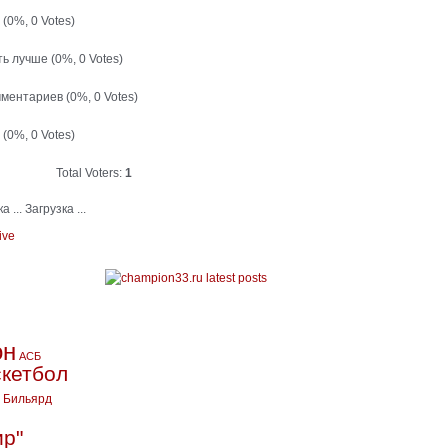
й
(0%, 0 Votes)
ть лучше
(0%, 0 Votes)
мментариев
(0%, 0 Votes)
т
(0%, 0 Votes)
Total Voters:
1
Загрузка ...
ive
он
АСБ
кетбол
Бильярд
ир"