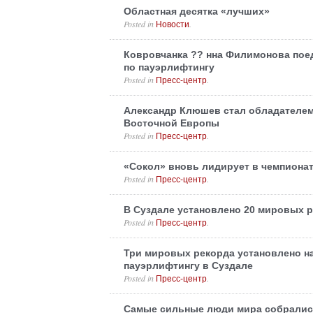
Областная десятка «лучших»
Posted in
.
Новости
Ковровчанка ?? нна Филимонова поед
по пауэрлифтингу
Posted in
.
Пресс-центр
Александр Клюшев стал обладателем
Восточной Европы
Posted in
.
Пресс-центр
«Сокол» вновь лидирует в чемпиона
Posted in
.
Пресс-центр
В Суздале установлено 20 мировых 
Posted in
.
Пресс-центр
Три мировых рекорда установлено н
пауэрлифтингу в Суздале
Posted in
.
Пресс-центр
Самые сильные люди мира собралис