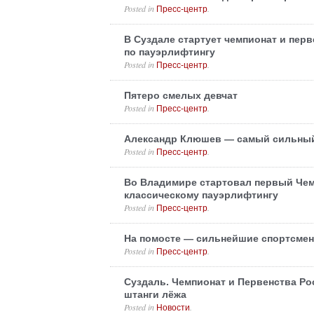
Posted in
.
Пресс-центр
В Суздале стартует чемпионат и пер
по пауэрлифтингу
Posted in
.
Пресс-центр
Пятеро смелых девчат
Posted in
.
Пресс-центр
Александр Клюшев — самый сильный
Posted in
.
Пресс-центр
Во Владимире стартовал первый Чем
классическому пауэрлифтингу
Posted in
.
Пресс-центр
На помосте — сильнейшие спортсме
Posted in
.
Пресс-центр
Суздаль. Чемпионат и Первенства Ро
штанги лёжа
Posted in
.
Новости