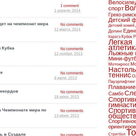
Велосипе
1 comment
Во
спорт
1 апреля, 2014
Греко-римс
Детский 
ет на чемпионат мира
No comments
Детский хоккей
12 марта, 2014
Един
Допинг
Кубок Р
Каратэ
Легкая
атлетик
 Кубка
No comments
Лыжные 
12 ноября, 2013
Мини-фут
Мо
Мотокросс
Настол
те
No comments
теннис
О
8 июля, 2013
Пауэрлифтинг
Плавание
рекордов
Сл
No comments
Самбо
18 июня, 2013
Спортив
гимнаст
Спортив
а Чемпионате мира по
No comments
обществ
13 июня, 2013
Спортивно
ориентиро
То
ь в Суздале
Стритбол
No comments