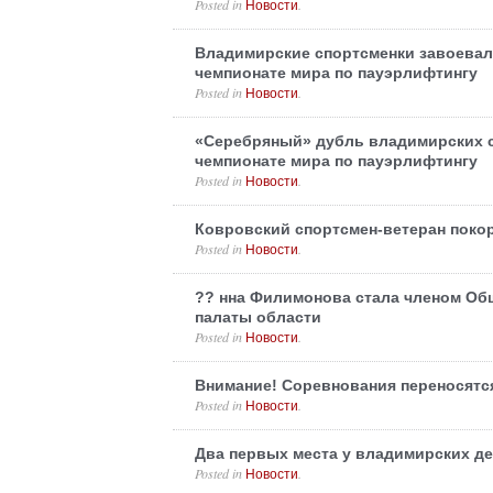
Posted in
.
Новости
Владимирские спортсменки завоевал
чемпионате мира по пауэрлифтингу
Posted in
.
Новости
«Серебряный» дубль владимирских с
чемпионате мира по пауэрлифтингу
Posted in
.
Новости
Ковровский спортсмен-ветеран поко
Posted in
.
Новости
?? нна Филимонова стала членом Об
палаты области
Posted in
.
Новости
Внимание! Соревнования переносятс
Posted in
.
Новости
Два первых места у владимирских д
Posted in
.
Новости