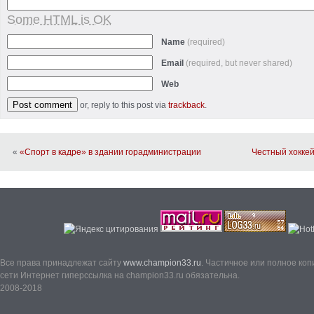
Some HTML is OK
Name
(required)
Email
(required, but never shared)
Web
or, reply to this post via
trackback
.
«
«Спорт в кадре» в здании горадминистрации
Честный хоккей
Все права принадлежат сайту
www.champion33.ru
. Частичное или полное ко
сети Интернет гиперссылка на champion33.ru обязательна.
2008-2018