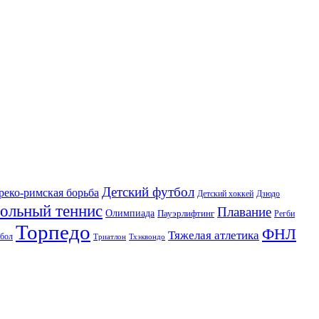
Детский футбол
реко-римская борьба
Детский хоккей
Дзюдо
ольный теннис
Плавание
Олимпиада
Пауэрлифтинг
Регби
Торпедо
ФНЛ
Тяжелая атлетика
бол
Триатлон
Тхэквондо