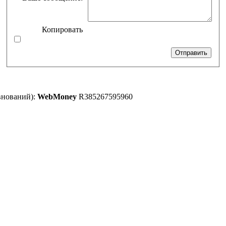
Копировать
внований):
WebMoney
R385267595960