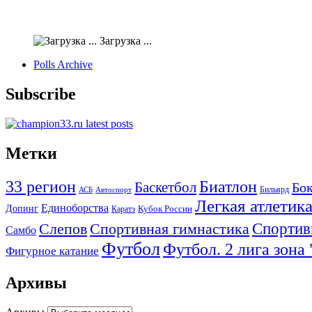
Загрузка ...
Polls Archive
Subscribe
Метки
33 регион
Биатлон
Баскетбол
Бо
АСБ
Бильярд
Автоспорт
Легкая атлетик
Единоборства
Допинг
Кубок России
Каратэ
Спортив
Слепов
Спортивная гимнастика
Самбо
Футбол
Футбол. 2 лига зона
Фигурное катание
Архивы