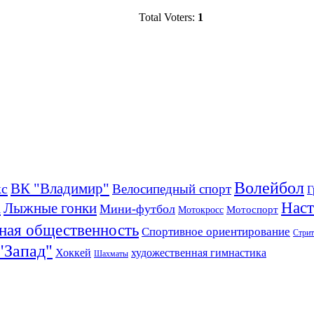
Total Voters:
1
Волейбол
ВК "Владимир"
кс
Велосипедный спорт
Г
а
Наст
Лыжные гонки
Мини-футбол
Мотоспорт
Мотокросс
ная общественность
Спортивное ориентирование
Стрит
 "Запад"
Хоккей
художественная гимнастика
Шахматы