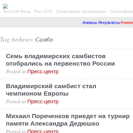
Золотой Фонд
Рио-2016
Спортивные организации
Спортафиша
Анонсы. Результаты.
Ремонт сайт
Tag Archives:
Самбо
Семь владимирских самбистов
отобрались на первенство России
Posted in
.
Пресс-центр
Владимирский самбист стал
чемпионом Европы
Posted in
.
Пресс-центр
Михаил Пореченков приедет на турнир
памяти Александра Дедюшко
Posted in
.
Пресс-центр