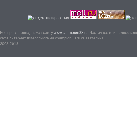
Все права принадлежат сайту
www.champion33.ru
. Частичное или полное ко
сети Интернет гиперссылка на champion33.ru обязательна.
2008-2018