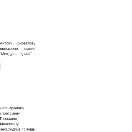
Антону Коновалову
присвоено звание
"Международника"
Легендарному
спортсмену
Геннадию
Маленкину
необходима помощь