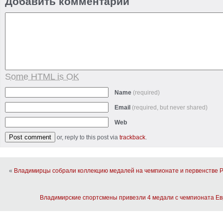
Добавить комментарий
Some HTML is OK
Name
(required)
Email
(required, but never shared)
Web
or, reply to this post via
trackback
.
«
Владимирцы собрали коллекцию медалей на чемпионате и первенстве Р
Владимирские спортсмены привезли 4 медали с чемпионата Ев