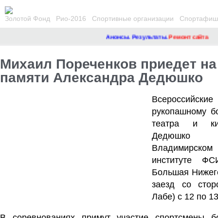
Золотой Фонд
Рио-2016
Спортивные организации
Спортафиша
Анонсы. Результаты.
Ремонт сайта
Михаил Пореченков приедет на
памяти Александра Дедюшко
Всероссийские
рукопашному б
театра и ки
Дедюшко 
Владимирско
институте ФС
Большая Нижего
заезд со стор
Лабе) с 12 по 1
В соревнованиях примут участие спортсмены б