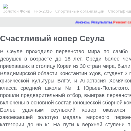
Золотой Фонд
Рио-2016
Спортивные организации
Спортафиша
Анонсы. Результаты.
Ремонт сайта
Счастливый ковер Сеула
В Сеуле проходило первенство мира по самбо
девушек в возрасте до 18 лет. Среди более чем
приехавших в столицу Кореи из 30 стран мира, был
Владимирской области Константин Удов
, студент 2-
физической культуры ВлГУ, и Анастасия Хомячков
класса средней школы № 1 Юрьев-Польского.
прошли предварительный отбор, выиграв первенств
включены в основной состав юношеской сборной ко
Более удачным сеульский ковер оказался 
завоевавшей золотую медаль мирового перве
категории до 65 кг. На пути к верхней ступени п