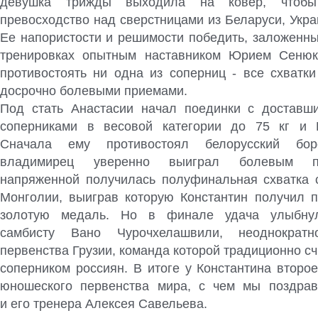
девушка трижды выходила на ковер, чтобы
превосходство над сверстницами из Беларуси, Укра
Ее напористости и решимости победить, заложенн
тренировках опытным наставником Юрием Сенюк
противостоять ни одна из соперниц ‑ все схватки
досрочно болевыми приемами.
Под стать Анастасии начал поединки с доставш
соперниками в весовой категории до 75 кг и К
Сначала ему противостоял белорусский бор
владимирец уверенно выиграл болевым п
напряженной получилась полуфинальная схватка 
Монголии, выиграв которую Константин получил п
золотую медаль. Но в финале удача улыбнул
самбисту Вано Чурочхелашвили, неоднократн
первенства Грузии, команда которой традиционно с
соперником россиян. В итоге у Константина второ
юношеского первенства мира, с чем мы поздрав
и его тренера Алексея Савельева.