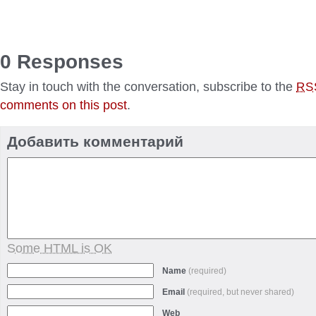
0 Responses
Stay in touch with the conversation, subscribe to the
RS
comments on this post
.
Добавить комментарий
Some HTML is OK
Name
(required)
Email
(required, but never shared)
Web