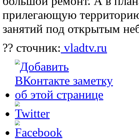
большой ремонт. А в плана
прилегающую территорию
занятий под открытым не
?? сточник:
vladtv.ru