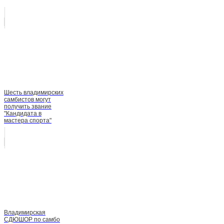
Шесть владимирских
самбистов могут
получить звание
"Кандидата в
мастера спорта"
Владимирская
СДЮШОР по самбо