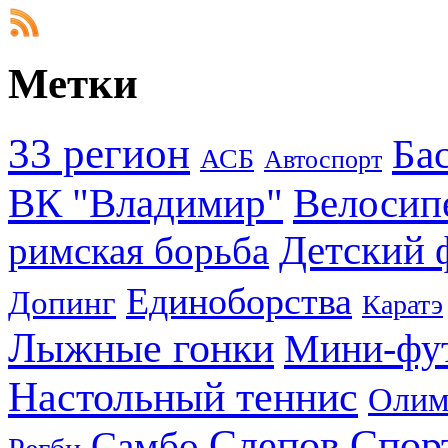
Метки
33 регион
Ба
АСБ
Автоспорт
ВК "Владимир"
Велосип
Детский 
римская борьба
Единоборства
Допинг
Каратэ
Лыжные гонки
Мини-фу
Настольный теннис
Олим
Слепов
Спор
Самбо