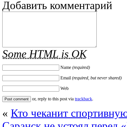
Добавить комментарий
Some HTML is OK
Name
(required)
Email
(required, but never shared)
Web
or, reply to this post via
trackback
.
«
Кто чеканит спортивну
Саранск не устоял перед