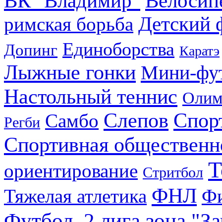
ВК "Владимир"
Велосип
Детский 
римская борьба
Единоборства
Допинг
Каратэ
Лыжные гонки
Мини-фу
Настольный теннис
Олим
Слепов
Спор
Самбо
Регби
Спортивная общественн
Т
ориентирование
Стритбол
ФНЛ
Тяжелая атлетика
Фи
Футбол. 2 лига зона "З