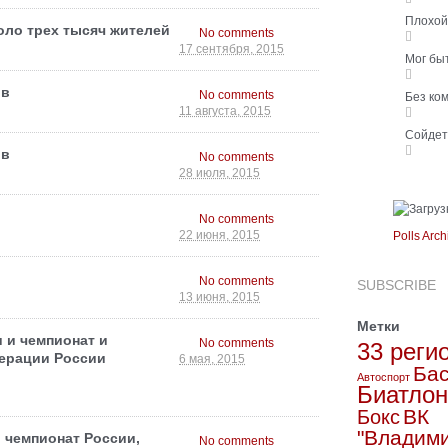
Плохо
оло трех тысяч жителей
No comments
17 сентября, 2015
Мог бы
ов
No comments
Без ко
11 августа, 2015
Сойде
ов
No comments
28 июля, 2015
No comments
Polls Arch
22 июня, 2015
No comments
SUBSCRIBE
13 июня, 2015
Метки
 и чемпионат и
No comments
33 реги
ерации России
6 мая, 2015
Бас
Автоспорт
Биатлон
ВК
Бокс
"Владим
 чемпионат России,
No comments