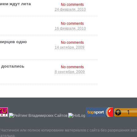
ием ждут лета
No comments
24 февраля, 2010
No comments
16 февраля, 2010
мирцев одно
No comments
14 октября, 2009
 достались
No comments
8 сентября, 2009
. Частичное или полное копирование материалов с сайта без разрешения ав
зательна.