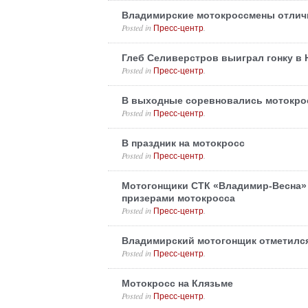
Владимирские мотокроссмены отличи
Posted in
.
Пресс-центр
Глеб Селиверстров выиграл гонку в
Posted in
.
Пресс-центр
В выходные соревновались мотокр
Posted in
.
Пресс-центр
В праздник на мотокросс
Posted in
.
Пресс-центр
Мотогонщики СТК «Владимир-Весна»
призерами мотокросса
Posted in
.
Пресс-центр
Владимирский мотогонщик отметилс
Posted in
.
Пресс-центр
Мотокросс на Клязьме
Posted in
.
Пресс-центр