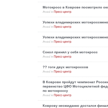
Мотокросс в Коврове посмотрело ок
Posted in
.
Пресс-центр
Успехи владимирских мотокроссмен
Posted in
.
Пресс-центр
Успехи владимирских мотокроссмен
Posted in
.
Пресс-центр
Сокол принял у себя мотокросс
Posted in
.
Пресс-центр
?? тоги двух мотокроссов
Posted in
.
Пресс-центр
В Коврове пройдут чемпионат России
первенство ЦФО Мотоциклетной фед
по мотокроссу
Posted in
.
Пресс-центр
Коврову неожиданно достался финал