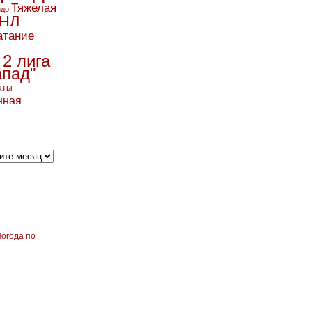
Тяжелая
ндо
НЛ
атание
 2 лига
апад"
аты
нная