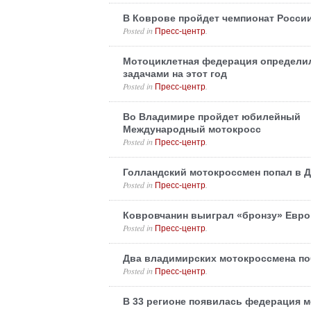
В Коврове пройдет чемпионат Росси
Posted in
.
Пресс-центр
Мотоциклетная федерация определи
задачами на этот год
Posted in
.
Пресс-центр
Во Владимире пройдет юбилейный
Международный мотокросс
Posted in
.
Пресс-центр
Голландский мотокроссмен попал в 
Posted in
.
Пресс-центр
Ковровчанин выиграл «бронзу» Евро
Posted in
.
Пресс-центр
Два владимирских мотокроссмена по
Posted in
.
Пресс-центр
В 33 регионе появилась федерация м