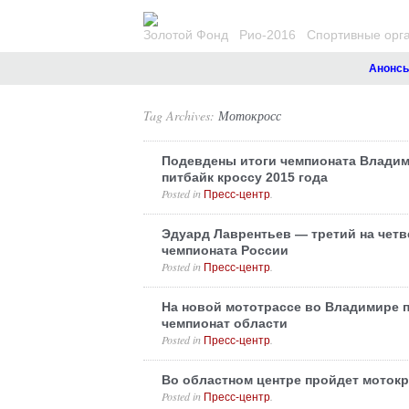
Золотой Фонд
Рио-2016
Спортивные орг
Анонсы. Рез
Tag Archives:
Мотокросс
Подевдены итоги чемпионата Владим
питбайк кроссу 2015 года
Posted in
.
Пресс-центр
Эдуард Лаврентьев — третий на четв
чемпионата России
Posted in
.
Пресс-центр
На новой мототрассе во Владимире
чемпионат области
Posted in
.
Пресс-центр
Во областном центре пройдет мотокр
Posted in
.
Пресс-центр