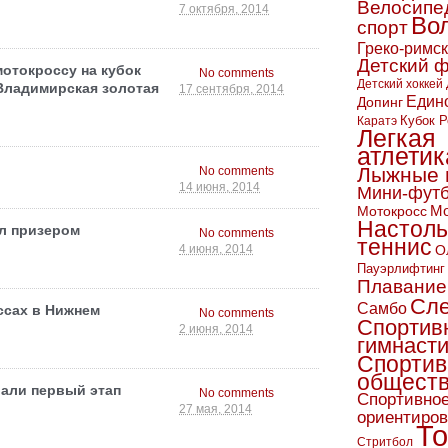
Велосипе
7 октября, 2014
Во
спорт
Греко-римс
Детский 
отокроссу на кубок
No comments
Детский хоккей
Владимирская золотая
17 сентября, 2014
Един
Допинг
Кубок Р
Каратэ
Легкая
атлетик
Лыжные 
No comments
14 июня, 2014
Мини-фут
Мо
Мотокросс
Настол
л призером
No comments
теннис
О
4 июня, 2014
Пауэрлифтинг
Плавание
Сл
Самбо
ссах в Нижнем
No comments
Спортив
2 июня, 2014
гимнаст
Спортив
обществ
али первый этап
No comments
Спортивно
27 мая, 2014
ориентиро
То
Стритбол