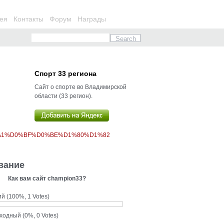
ея
Контакты
Форум
Награды
Спорт 33 региона
Сайт о спорте во Владимирской
области (33 регион).
%A1%D0%BF%D0%BE%D1%80%D1%82
вание
Как вам сайт champion33?
ий
(100%, 1 Votes)
сходный
(0%, 0 Votes)