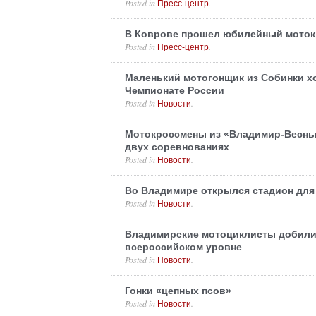
Posted in
.
Пресс-центр
В Коврове прошел юбилейный моток
Posted in
.
Пресс-центр
Маленький мотогонщик из Собинки хо
Чемпионате России
Posted in
.
Новости
Мотокроссмены из «Владимир-Весны
двух соревнованиях
Posted in
.
Новости
Во Владимире открылся стадион для
Posted in
.
Новости
Владимирские мотоциклисты добили
всероссийском уровне
Posted in
.
Новости
Гонки «цепных псов»
Posted in
.
Новости