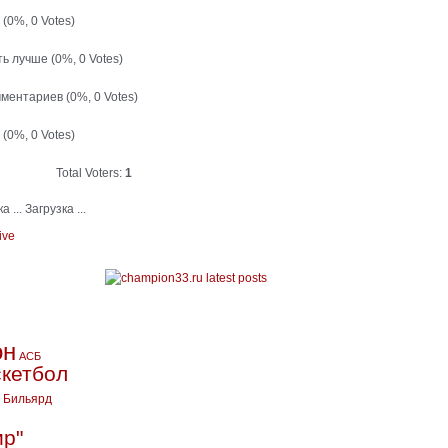
й
(0%, 0 Votes)
ть лучше
(0%, 0 Votes)
мментариев
(0%, 0 Votes)
т
(0%, 0 Votes)
Total Voters:
1
Загрузка ...
ive
он
АСБ
кетбол
Бильярд
ир"