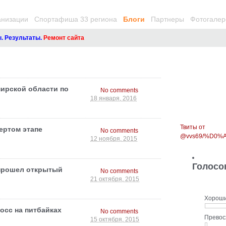
анизации
Спортафиша 33 региона
Блоги
Партнеры
Фотогалер
ультаты.
Ремонт сайта
ирской области по
No comments
18 января, 2016
Твиты от
ертом этапе
No comments
@vvs69/%D0
12 ноября, 2015
Голосо
 прошел открытый
No comments
21 октября, 2015
Хорош
осс на питбайках
No comments
Прево
15 октября, 2015