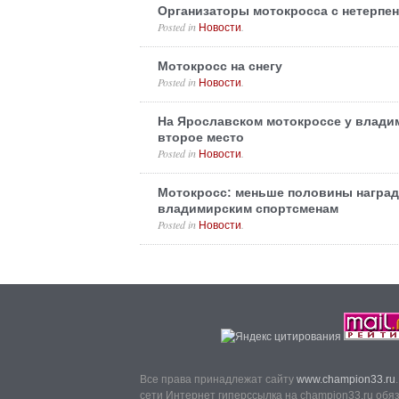
Организаторы мотокросса с нетерпен
Posted in
.
Новости
Мотокросс на снегу
Posted in
.
Новости
На Ярославском мотокроссе у влади
второе место
Posted in
.
Новости
Мотокросс: меньше половины наград
владимирским спортсменам
Posted in
.
Новости
Все права принадлежат сайту
www.champion33.ru
сети Интернет гиперссылка на champion33.ru обя