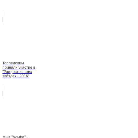
Торпедовцы
приняли участие в
"Рождественских
звёздах - 2016"
МФК "Альфа" -