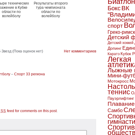
Биатлон
ыре технических
Результаты второго
ВК
Бокс
ражение в Кубке
тура чемпионата
области по
области по
"Владим
волейболу
волейболу
Велосипе
Во
спорт
Греко-римс
Детский 
Детский хоккей
Един
Допинг
(Пока оценок нет)
Нет комментариев
Кубок Р
Каратэ
Легкая
атлетик
Лыжные 
утболу
–
Спорт 33 региона
Мини-фут
Мо
Мотокросс
Настол
теннис
О
Пауэрлифтинг
Плавание
Сл
Самбо
feed for comments on this post
.
RSS
Спортив
гимнаст
Спортив
обществ