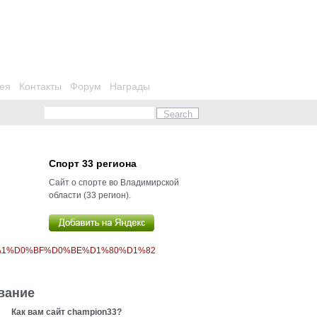
ея
Контакты
Форум
Награды
Спорт 33 региона
Сайт о спорте во Владимирской
области (33 регион).
%A1%D0%BF%D0%BE%D1%80%D1%82
вание
Как вам сайт champion33?