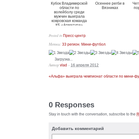
Кубок Владимирской
Осеннее регби в
Чет
области по
Вязниках
по
волейболу среди
мужчин выиграла
ковровская команда
КБ «Арматура»
Posted in
.
Пресс-центр
Метки:
,
.
33 регион
Мини-футбол
Загрузка...
Автор
–
vlad
16 апреля 2012
«Альфа» выиграла чемпионат области по мини-ф
0 Responses
Stay in touch with the conversation, subscribe to the
Добавить комментарий