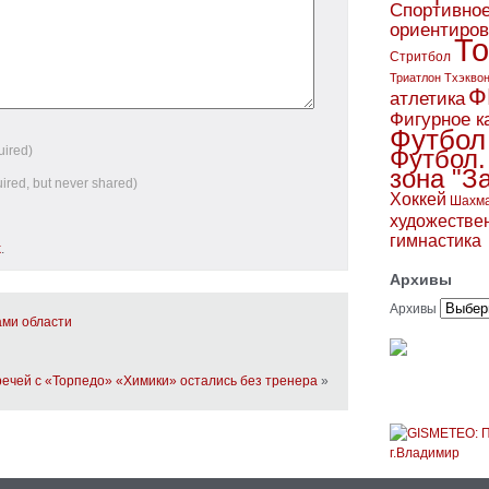
Спортивно
ориентиро
То
Стритбол
Триатлон
Тхэкво
Ф
атлетика
Фигурное к
Футбол
uired)
Футбол.
зона "З
uired, but never shared)
Хоккей
Шахм
художестве
гимнастика
k
.
Архивы
Архивы
ами области
речей с «Торпедо» «Химики» остались без тренера
»