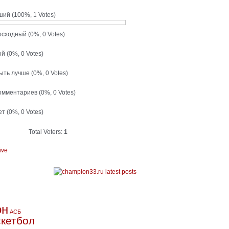
ший
(100%, 1 Votes)
осходный
(0%, 0 Votes)
ой
(0%, 0 Votes)
быть лучше
(0%, 0 Votes)
комментариев
(0%, 0 Votes)
ет
(0%, 0 Votes)
Total Voters:
1
ive
он
АСБ
кетбол