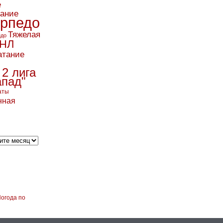
е
вание
рпедо
Тяжелая
ндо
НЛ
атание
 2 лига
апад"
аты
нная