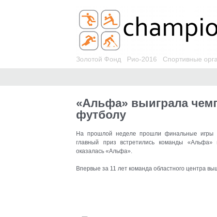
Золотой Фонд
Рио-2016
Спортивные орг
«Альфа» выиграла чемп
футболу
На прошлой неделе прошли финальные игры ч
главный приз встретились команды «Альфа» 
оказалась «Альфа»
.
Впервые за 11 лет команда областного центра вы