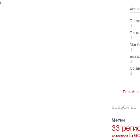
Хоро
Прев
Плох
Мог 
Без 
Сойд
Polls Arch
SUBSCRIBE
Метки
33 реги
Бас
Автоспорт