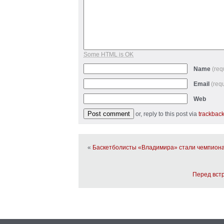
Some HTML is OK
Name
(req
Email
(req
Web
or, reply to this post via
trackbac
«
Баскетболисты «Владимира» стали чемпион
Перед вст