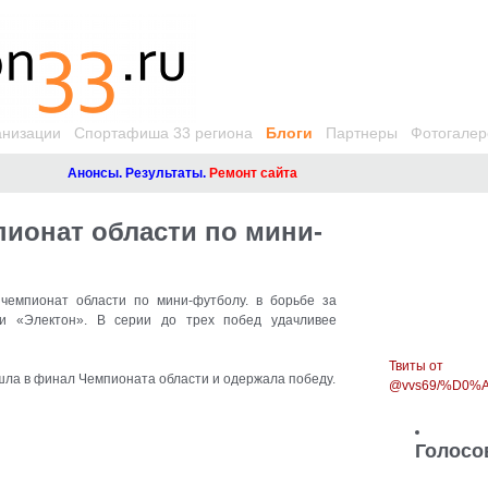
анизации
Спортафиша 33 региона
Блоги
Партнеры
Фотогалер
Анонсы. Результаты.
Ремонт сайта
ионат области по мини-
емпионат области по мини-футболу. в борьбе за
и «Электон». В серии до трех побед удачливее
Твиты от
шла в финал Чемпионата области и одержала победу.
@vvs69/%D0
Голосо