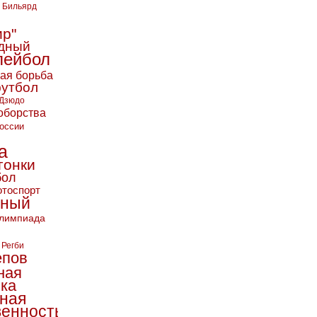
Бильярд
ир"
дный
лейбол
кая борьба
футбол
Дзюдо
оборства
оссии
а
гонки
бол
тоспорт
ьный
лимпиада
Регби
епов
ная
ика
ная
енность