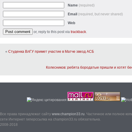
Name
(required)
Email
(required, but never shared)
Web
or, reply to this post via
trackback
.
«
Студенка ВлГУ примет участие в Матче звезд АСБ
Колесников: ребята бородатые пришли и хотят б
Все права принадлежат сайту
www.champion33.ru
. Частичное или полное ко
сети Интернет гиперссылка на champion33.ru обязательна.
2008-2018