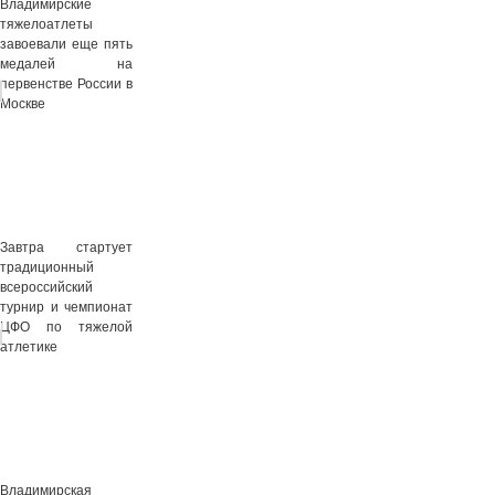
Владимирские
тяжелоатлеты
завоевали еще пять
медалей на
первенстве России в
Москве
Завтра стартует
традиционный
всероссийский
турнир и чемпионат
ЦФО по тяжелой
атлетике
Владимирская