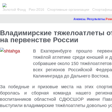
Золотой Фонд
Рио-2016
Спортивные организации
Спортафиша
Анонсы. Результаты.
Ремонт
Владимирские тяжелоатлеты о
на первенстве России
В Екатеринбурге прошло первен
тяжёлой атлетике среди юношей и д
собравшее около 150 тяжёлоатлетов 
всех регионов Российской Федер
Калининграда до Дальнего Востока
.
За победные и призовые места на этих спортив
боролась и сборная команда нашего региона
воспитанников областной СДЮСШОР имени Павл
выступили владимирские тяжёлоатлеты довольно у