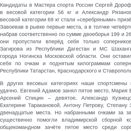
Кандидаты в Мастера спорта России Сергей Дорофе
в весовой категории 56 кг и Александр Рязанов
весовой категории 69 кг стали «серебряными» приз
Завоевав в рывке первые места, а в толчке четвёрто
набрав соответственно по сумме двоеборья 199 и 265
они пропустили вперёд себя только соперник
Загирова из Республики Дагестан и МС Шаханг
города Ногинска Московской области. Они остави
себя по очкам и поднятым килограммам соперн
Республики Татарстан, Краснодарского и Ставрополь
В других весовых категориях наши спортсмены 
удачно. Евгений Адамов занял пятое место, Мария 
Арсений Спицин – девятое, Александр Кузнец
Екатерине Таракановой, Антону Петрову, Степану 
двенадцатые места. Но набранными очками за з
существенно помогли владимирской сборной к
общекомандном зачёте пятое место среди сор