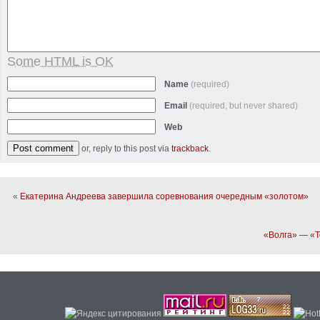
Some HTML is OK
Name
(required)
Email
(required, but never shared)
Web
or, reply to this post via
trackback
.
«
Екатерина Андреева завершила соревнования очередным «золотом»
«Волга» — «Т