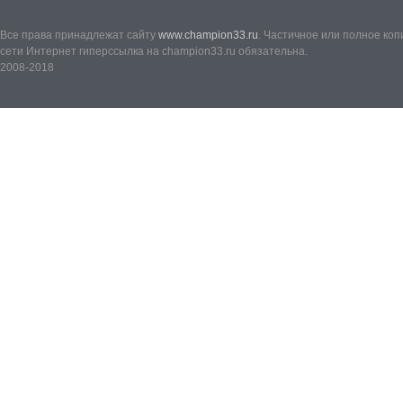
Все права принадлежат сайту
www.champion33.ru
. Частичное или полное ко
сети Интернет гиперссылка на champion33.ru обязательна.
2008-2018