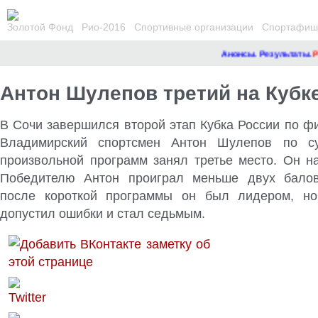
Золотой Фонд
Рио-2016
Спортивные организации
Спортафиша
Анонсы. Результаты.
Рем
Антон Шулепов третий на Кубк
В Сочи завершился второй этап Кубка России по ф
Владимирский спортсмен Антон Шулепов по с
произвольной программ занял третье место
. Он н
Победителю Антон проиграл меньше двух балов
после короткой программы он был лидером, но
допустил ошибки и стал седьмым.