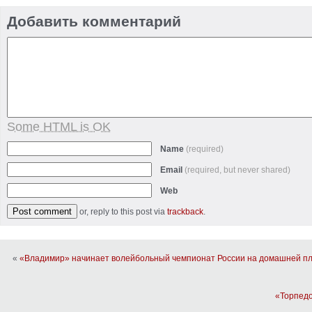
Добавить комментарий
Some HTML is OK
Name
(required)
Email
(required, but never shared)
Web
or, reply to this post via
trackback
.
«
«Владимир» начинает волейбольный чемпионат России на домашней п
«Торпедо