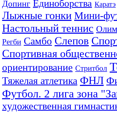
Единоборства
Допинг
Каратэ
Лыжные гонки
Мини-фу
Настольный теннис
Олим
Слепов
Спор
Самбо
Регби
Спортивная общественн
Т
ориентирование
Стритбол
ФНЛ
Тяжелая атлетика
Фи
Футбол. 2 лига зона "З
художественная гимнасти