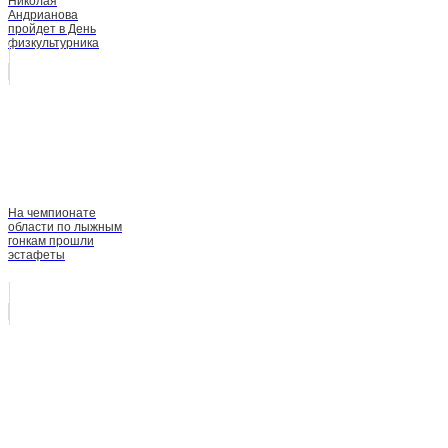
Николая
Андрианова
пройдет в День
физкультурника
На чемпионате
области по лыжным
гонкам прошли
эстафеты