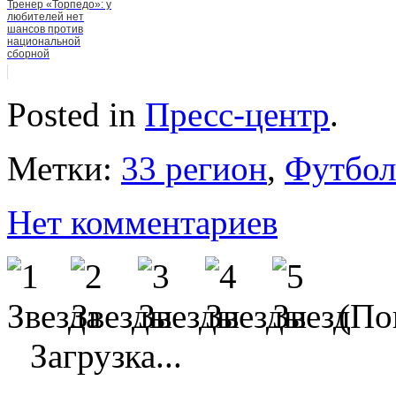
Тренер «Торпедо»: у
любителей нет
шансов против
национальной
сборной
Posted in
Пресс-центр
.
Метки:
33 регион
,
Футбол
Нет комментариев
(Пок
Загрузка...