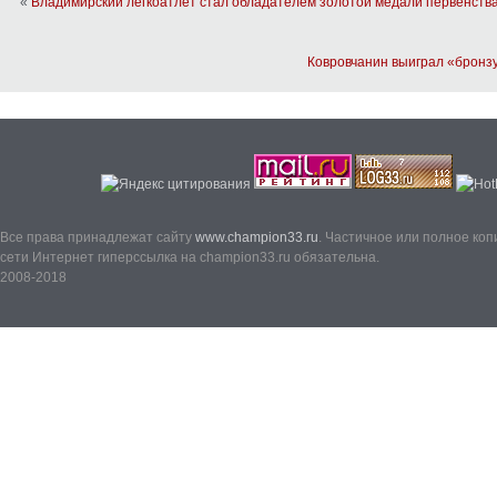
«
Владимирский легкоатлет стал обладателем золотой медали первенств
Ковровчанин выиграл «бронз
Все права принадлежат сайту
www.champion33.ru
. Частичное или полное ко
сети Интернет гиперссылка на champion33.ru обязательна.
2008-2018