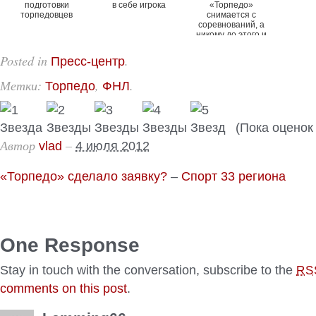
подготовки
в себе игрока
«Торпедо»
торпедовцев
снимается с
соревнований, а
никому до этого и
дела нет
Posted in
.
Пресс-центр
Метки:
,
.
Торпедо
ФНЛ
(Пока оценок 
Автор
–
vlad
4 июля 2012
«Торпедо» сделало заявку?
–
Спорт 33 региона
One Response
Stay in touch with the conversation, subscribe to the
RS
comments on this post
.