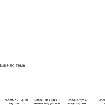
Еще по теме
Владимир и Турция
Дмитрий Вязьмикин:
Виталий Мутко:
Разо
станут местом
потихонечку убиваю
владимирское