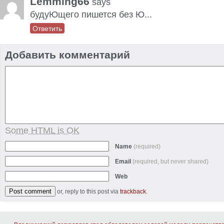
Lemming66
says
будуЮщего пишется без Ю...
Ответить
Добавить комментарий
Some HTML is OK
Name
(required)
Email
(required, but never shared)
Web
or, reply to this post via
trackback
.