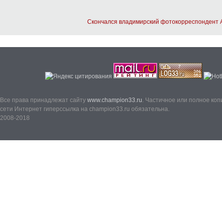
Скончался владимирский фотокорреспондент 
Все права принадлежат сайту
www.champion33.ru
. Частичное или полное ко
сети Интернет гиперссылка на champion33.ru обязательна.
2008-2018