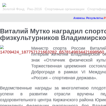
Золотой Фонд
Рио-2016
Спортивные организации
Спортафиша
Анонсы. Результаты.
Ремо
Виталий Мутко наградил спорт
физкультурников Владимирско
Министр спорта России Витали
пятерым жителям Владимирской об
знак «Отличник физической куль
Торжественная церемония состоял
Доброграде в рамках VI Междун
«Россия – спортивная держава»
.
Ведомственные награды за многолетнюю плодот
успехи в развитии отрасли вручены педа
оздоровительного центра Киржачского района Юрию
президенту Федерации рукопашного боя Владим