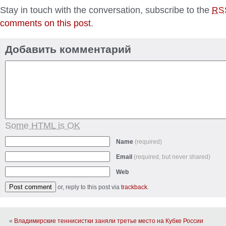
Stay in touch with the conversation, subscribe to the
RS
comments on this post
.
Добавить комментарий
Some HTML is OK
Name
(required)
Email
(required, but never shared)
Web
or, reply to this post via
trackback
.
«
Владимирские теннисистки заняли третье место на Кубке России