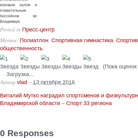
игровым залом и
плавательным
бассейном во
Владимире
приобретает зри...
Posted in
.
Пресс-центр
Метки:
,
,
Полиатлон
Спортивная гимнастика
Спортив
.
общественность
(Пока оценок 
Загрузка...
Автор
–
vlad
13 октября 2016
Виталий Мутко наградил спортсменов и физкультур
Владимирской области
–
Спорт 33 региона
0 Responses