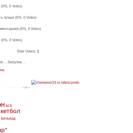
й
(0%, 0 Votes)
ть лучше
(0%, 0 Votes)
мментариев
(0%, 0 Votes)
т
(0%, 0 Votes)
Total Voters:
1
Загрузка ...
ive
он
АСБ
кетбол
Бильярд
ир"