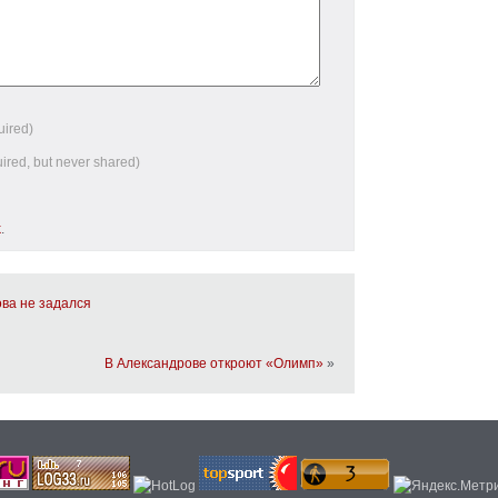
uired)
uired, but never shared)
k
.
ва не задался
В Александрове откроют «Олимп»
»