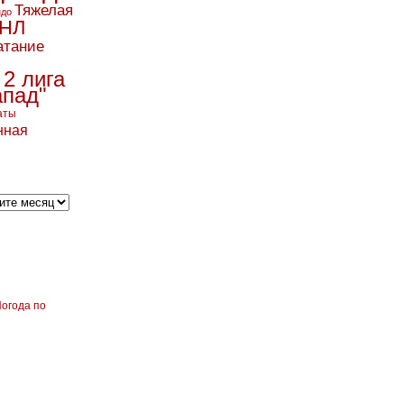
Тяжелая
ндо
НЛ
атание
 2 лига
апад"
аты
нная