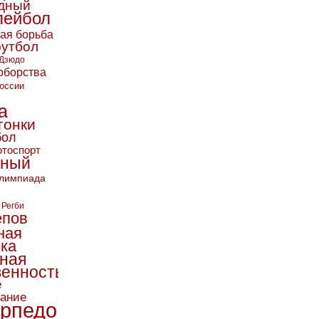
дный
лейбол
кая борьба
футбол
Дзюдо
оборства
оссии
а
гонки
бол
тоспорт
ьный
лимпиада
Регби
епов
ная
ика
ная
енность
е
вание
рпедо