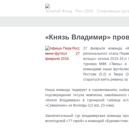
Золотой Фонд
Рио-2016
Спортивные орг
Ан
«Князь Владимир» про
27 февраля команда «К
регионального этапа Перв
кольцо» сезона 2015-16 гг
турнира МФК «Тверь» и 
командами наши футболис
Ростове (5:2) и Твери (
стараться взять реванш за
Наша команда лидирует в соревнованиях, набра
подтверждение титула чемпиона, завоёванного
«Князя Владимира» в турнирной таблице оста
«Северянин» из Вологды (12 игр, 23 очка).
Заключительный тур владимирская команда пров
вологодской «?? скрой» и командой «Буревестник