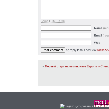
Some HTML is OK
Name
(req
Email
(req
Web
or, reply to this post via
trackbac
«
Первый старт на чемпионате Европы у Слепо