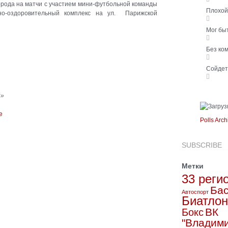
орода на матчи с участием мини-футбольной команды
Плохо
но-оздоровительный комплекс на ул. Парижской
Мог бы
Без ко
Сойде
й»
Polls Arch
SUBSCRIBE
Метки
33 реги
Бас
Автоспорт
Биатлон
ВК
Бокс
"Владим