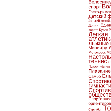
Велосипе
Во
спорт
Греко-римс
Детский 
Детский хоккей
Един
Допинг
Кубок Р
Каратэ
Легкая
атлетик
Лыжные 
Мини-фут
Мо
Мотокросс
Настол
теннис
О
Пауэрлифтинг
Плавание
Сл
Самбо
Спортив
гимнаст
Спортив
обществ
Спортивно
ориентиро
То
Стритбол