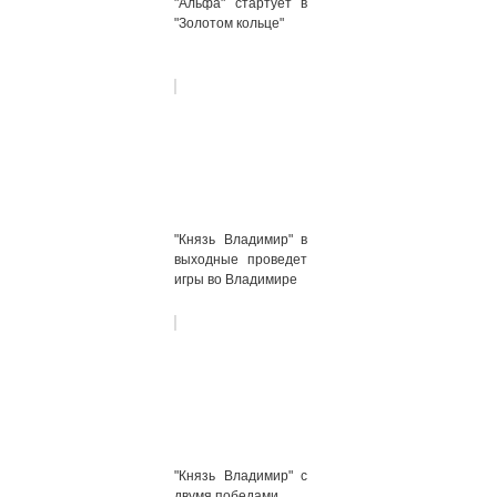
"Альфа" стартует в
"Золотом кольце"
"Князь Владимир" в
выходные проведет
игры во Владимире
"Князь Владимир" с
двумя победами