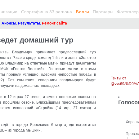
анизации
Спортафиша 33 региона
Блоги
Партнеры
Фотогалер
онсы. Результаты.
Ремонт сайта
ведет домашний тур
нязь Владимир» принимает предпоследний тур
енства России среди команд 1-й лиги зоны «Золотое
. Во Владимир на ответные матчи приедут дебютанты
МФК «Ростов Великий»
. Гостевые матчи с этими
ты провели успешно, одержав непростые победы в
Твиты от
3:2). Без сомнения, соперники владимирцев будут
@vvs69/%D0
 неудачи на домашних площадках.
в в 12 играх 27 очков, и имеет неплохие шансы на
Голосо
 в прошлом сезоне. Ближайшими преследователями
ются ивановский «Страйк» (14 игр, 27 очков) и
Хорош
едёт в городе Ярославле 6 марта, где встретится
-ВВ» из города Мышкин.
Прево