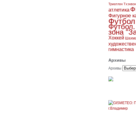
Триатлон
Тхэкво
Ф
атлетика
Фигурное к
Футбол
Футбол.
зона "З
Хоккей
Шахм
художестве
гимнастика
Архивы
Архивы