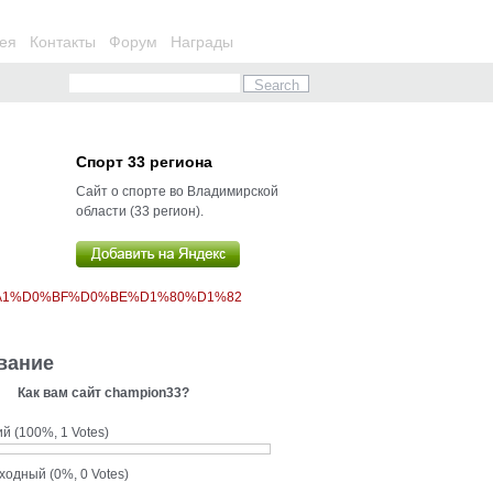
ея
Контакты
Форум
Награды
Спорт 33 региона
Сайт о спорте во Владимирской
области (33 регион).
%A1%D0%BF%D0%BE%D1%80%D1%82
вание
Как вам сайт champion33?
ий
(100%, 1 Votes)
сходный
(0%, 0 Votes)