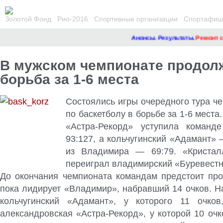
Золотой Фонд
Рио-2016
Спортивные организации
Спортафиша
Анонсы. Результаты.
Ремонт сайт
В мужском чемпионате продол
борьба за 1-6 места
Состоялись игры очередного тура ч
по баскетболу в борьбе за 1-6 места
«Астра-Рекорд» уступила команд
93:127, а кольчугинский «Адамант»
из Владимира — 69:79. «Кристал
переиграл владимирский «Буревестн
До окончания чемпионата командам предстоит пров
пока лидирует «Владимир», набравший 14 очков. Н
кольчугинский «Адамант», у которого 11 очко
александровская «Астра-Рекорд», у которой 10 очк