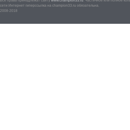
Все права принадлежат сайту
www.champion33.ru
. Частичное или полное ко
сети Интернет гиперссылка на champion33.ru обязательна.
2008-2018