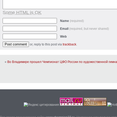
Some HTML is OK
Name
(required)
Email
(required, but never shared)
Web
or, reply to this post via
trackback
.
«
Во Владимире прошел Чемпионат ЦФО России по художественной гимна