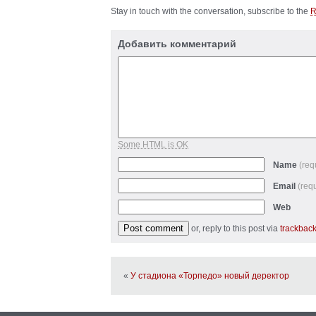
Stay in touch with the conversation, subscribe to the
Добавить комментарий
Some HTML is OK
Name
(req
Email
(req
Web
or, reply to this post via
trackbac
«
У стадиона «Торпедо» новый деректор