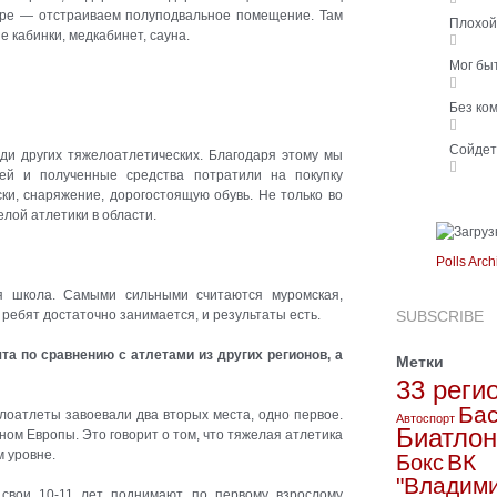
ре — отстраиваем полуподвальное помещение. Там
Плохо
е кабинки, медкабинет, сауна.
Мог бы
Без ко
Сойде
 других тяжелоатлетических. Благодаря этому мы
ей и полученные средства потратили на покупку
ки, снаряжение, дорогостоящую обувь. Не только во
елой атлетики в области.
Polls Arch
я школа. Самыми сильными считаются муромская,
 ребят достаточно занимается, и результаты есть.
SUBSCRIBE
а по сравнению с атлетами из других регионов, а
Метки
33 реги
Бас
оатлеты завоевали два вторых места, одно первое.
Автоспорт
Биатлон
ом Европы. Это говорит о том, что тяжелая атлетика
м уровне.
ВК
Бокс
"Владим
 свои 10-11 лет поднимают по первому взрослому