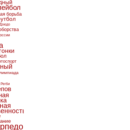
дный
лейбол
кая борьба
футбол
Дзюдо
оборства
оссии
а
гонки
бол
тоспорт
ьный
лимпиада
Регби
епов
ная
ика
ная
енность
е
вание
рпедо