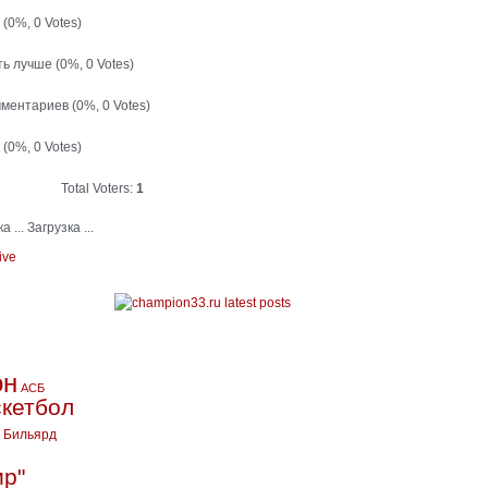
й
(0%, 0 Votes)
ть лучше
(0%, 0 Votes)
мментариев
(0%, 0 Votes)
т
(0%, 0 Votes)
Total Voters:
1
Загрузка ...
ive
он
АСБ
кетбол
Бильярд
ир"