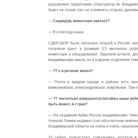
расширяем территорию спортшколы во Владими
будет не только зал, но и комнаты отдыха, душевы
—
Снарядов, инвентаря хватает?
— В этом году наша
СДЮСШОР была признана лучшей в России среди
получили грант в размере 3,5 миллиона рубл
инвентаря и оборудования. Закупили штанги, дис
владимирскую школу, но и в другие отделения тяж
—
?? х в регионе много?
— Почти в каждом городе и районе есть сво
камешковская, александровская, ковровская. Там и
— ?? насколько конкурентоспособны наши ребят
быть может, и стран?
— На недавнем Кубке России владимирские тяжел
Алексей Ловчев недавно стал абсолютным чемпион
Владимирской области на очень и очень серьезно
?? сейчас подрастают «звездочки», которые в