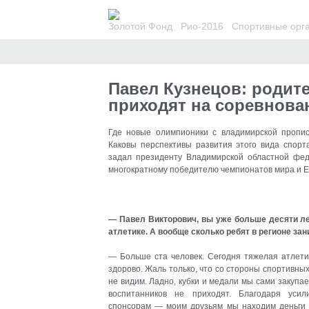
Золотой Фонд
Рио-2016
Спортивные орг
Анон
Павел Кузнецов: родит
приходят на соревнова
Где новые олимпионики с владимирской пропи
Каковы перспективы развития этого вида спор
задал президенту Владимирской областной фед
многократному победителю чемпионатов мира и Е
— Павел Викторович, вы уже больше десяти 
атлетике. А вообще сколько ребят в регионе за
— Больше ста человек. Сегодня тяжелая атлети
здорово. Жаль только, что со стороны спортивных
не видим. Ладно, кубки и медали мы сами закупа
воспитанников не приходят. Благодаря уси
спонсорам — моим друзьям мы находим деньги 