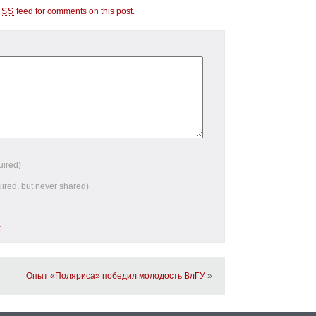
feed for comments on this post
.
RSS
uired)
uired, but never shared)
k
.
Опыт «Поляриса» победил молодость ВлГУ
»