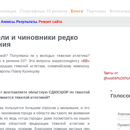
анизации
Спортафиша 33 региона
Блоги
Партнеры
Фотогалер
сы. Результаты.
Ремонт сайта
ели и чиновники редко
ния
ской? Популярна ли у молодых тяжелая атлетика?
та в регионе-33? Эти вопросы корреспонденту
«ВВ»
ерации тяжелой атлетики, олимпийскому чемпиону,
вропы Павлу Кузнецову
.
Твиты от
@vvs69/%D0
лет возглавляете областную СДЮСШОР по тяжелой
Голосо
нимается тяжелой атлетикой?
ка пользуется большим спросом у мальчишек, и это
 чиновников города и области мы такого же внимания
Хорош
ем, но ведь «отцы города» даже посмотреть на наших
лиям областной федерации тяжелой атлетики и
Прево
на призы, подарки. Благодаря помощи частных лиц