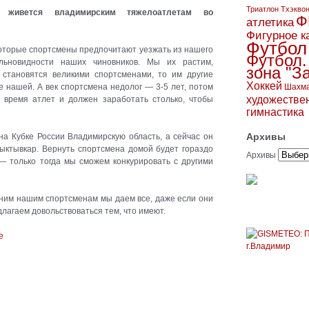
Триатлон
Тхэкво
 живется владимирским тяжелоатлетам во
Ф
атлетика
Фигурное к
Футбол
екоторые спортсмены предпочитают уезжать из нашего
Футбол.
альновидности наших чиновников. Мы их растим,
зона "З
 становятся великими спортсменами, то им другие
Хоккей
 нашей. А век спортсмена недолог — 3-5 лет, потом
Шахм
художестве
 время атлет и должен заработать столько, чтобы
гимнастика
Архивы
на Кубке России Владимирскую область, а сейчас он
ыктывкар. Вернуть спортсмена домой будет гораздо
Архивы
— только тогда мы сможем конкурировать с другими
одним нашим спортсменам мы даем все, даже если они
длагаем довольствоваться тем, что имеют.