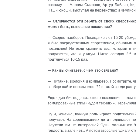
разряду, — Максим Смирнов, Артур Бабаян, Кир
Наши юноши, выступая на первенствах и чемпион
— Отличаются эти ребята от своих сверстнико
может быть, нынешнее поколение?
— Скорее наоборот. Последние лет 15-20 убежд
я был посредственным спортсменом, обычным п
посильнее! Но если сравнить вес, который я п
получается, что я уникум. Никто сегодня 2,5 
подтянуться 10-15 раз.
— Как вы считаете, с чем это связано?
— Питание, экология и компьютер. Посмотрите, чт
вообще найти невозможно. ?? в такой среде раст
Еще один бич подрастающего поколения — компь
зомбированные этим «чудом техники». Переключи
Ну и, конечно, важную роль играет родительск
получают. На соревнованиях дети поднимают по 3
Неужели им не интересно? Один мальчик аж 90
гордость, в зале нет... А потом взрослые удивляют