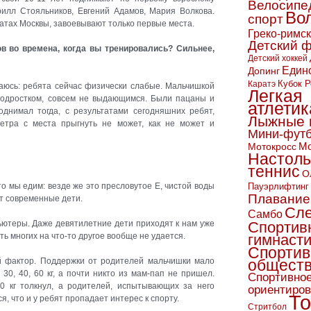
Велосипе
илл Стояльников, Евгений Адамов, Мария Волкова.
Во
спорт
атах Москвы, завоевывают только первые места.
Греко-римс
Детский 
в во времена, когда вы тренировались? Сильнее,
Детский хоккей
Един
Допинг
Кубок Р
Каратэ
аюсь: ребята сейчас физически слабые. Мальчишкой
Легкая
одростком, совсем не выдающимся. Были пацаны и
атлетик
однимал тогда, с результатами сегодняшних ребят,
Лыжные 
метра с места прыгнуть не может, как не может и
Мини-фут
Мо
Мотокросс
Настол
теннис
О
о мы едим: везде же это пресловутое Е, чистой воды
Пауэрлифтинг
Плавание
ут современные дети.
Сл
Самбо
ютеры. Даже девятилетние дети приходят к нам уже
Спортив
ть многих на
что-то
другое вообще не удается.
гимнаст
Спортив
ий фактор. Поддержки от родителей мальчишки мало
обществ
0, 40, 60 кг, а почти никто из мам-пап не пришел.
Спортивно
 кг толкнул, а родителей, испытывающих за него
ориентиро
То
ся, что и у ребят пропадает интерес к спорту.
Стритбол