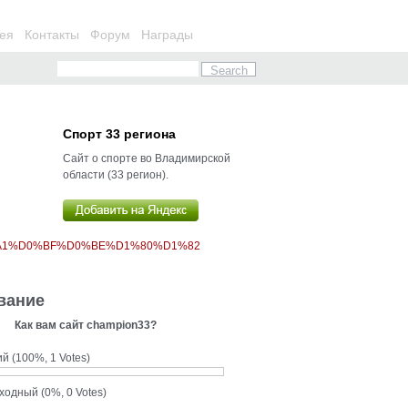
ея
Контакты
Форум
Награды
Спорт 33 региона
Сайт о спорте во Владимирской
области (33 регион).
%A1%D0%BF%D0%BE%D1%80%D1%82
вание
Как вам сайт champion33?
ий
(100%, 1 Votes)
сходный
(0%, 0 Votes)