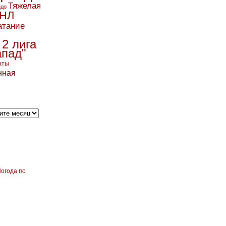
Тяжелая
ндо
НЛ
атание
 2 лига
апад"
аты
нная