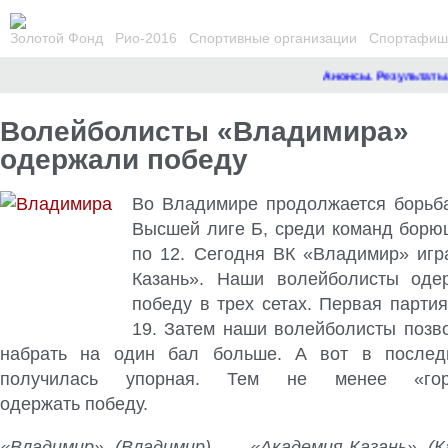
Золотой Фонд
Рио-2016
Спортивные организации
Спортафиша
Анонсы. Результаты.
Ре
Волейболисты «Владимира»
одержали победу
Во Владимире продолжается борьб
Высшей лиге Б, среди команд борющ
по 12. Сегодня ВК «Владимир» игр
Казань». Наши волейболисты оде
победу в трех сетах
. Первая парти
19. Затем наши волейболисты позв
набрать на один бал больше. А вот в послед
получилась упорная. Тем не менее «гор
одержать победу.
«Владимир» (Владимир) — «Академия-Казань» (Каз