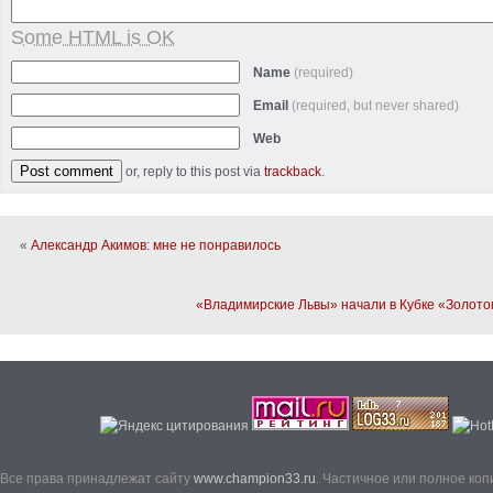
Some HTML is OK
Name
(required)
Email
(required, but never shared)
Web
or, reply to this post via
trackback
.
«
Александр Акимов: мне не понравилось
«Владимирские Львы» начали в Кубке «Золото
Все права принадлежат сайту
www.champion33.ru
. Частичное или полное ко