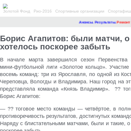
Золотой Фонд
Рио-2016
Спортивные организации
Спортафиша
Анонсы. Результаты.
Ремонт сайт
Борис Агапитов: были матчи, о
хотелось поскорее забыть
В начале марта завершился сезон Первенства 
мини-футбольной лиги «Золотое кольцо». Участие
восемь команд: три из Ярославля, по одной из Кос
Череповца, Вологды и Владимира. Наш город на эт
представляла команда «Князь Владимир». ?? то
Борис Агапитов
:
— ?? тоговое место команды — четвёртое, в полн
противоречивость результатов, достигнутых командо
Наряду с блистательными матчами, были и такие, о
поскорее забыть.