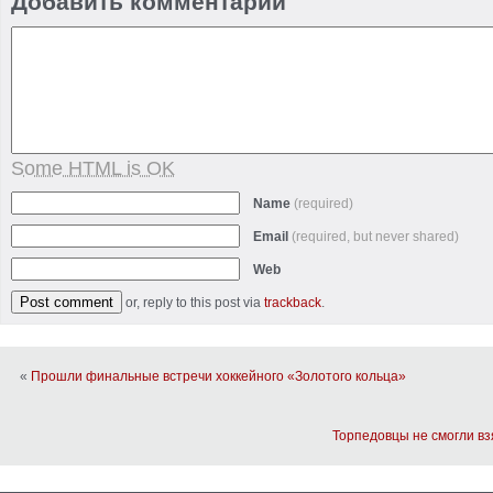
Добавить комментарий
Some HTML is OK
Name
(required)
Email
(required, but never shared)
Web
or, reply to this post via
trackback
.
«
Прошли финальные встречи хоккейного «Золотого кольца»
Торпедовцы не смогли в