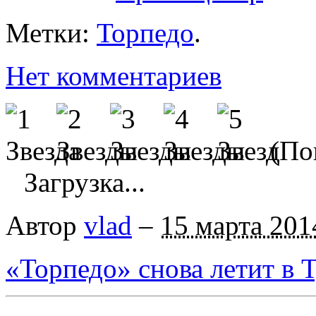
Метки:
Торпедо
.
Нет комментариев
(Пок
Загрузка...
Автор
vlad
–
15 марта 201
«Торпедо» снова летит в