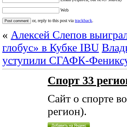
Web
or, reply to this post via
trackback
.
«
Алексей Слепов выигра
глобус» в Кубке IBU
Влад
уступили СГАФК-Феникс
Спорт 33 регио
Сайт о спорте в
регион).