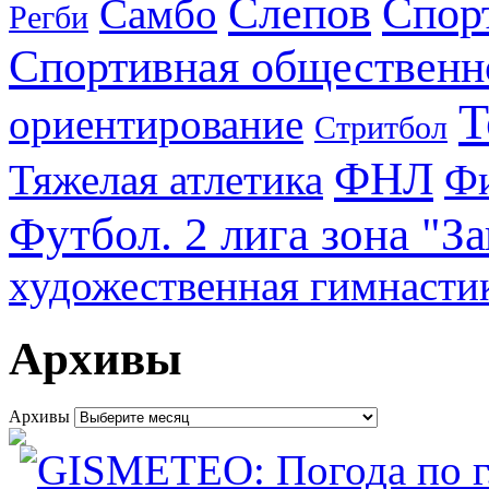
Слепов
Спор
Самбо
Регби
Спортивная общественн
Т
ориентирование
Стритбол
ФНЛ
Тяжелая атлетика
Фи
Футбол. 2 лига зона "З
художественная гимнасти
Архивы
Архивы