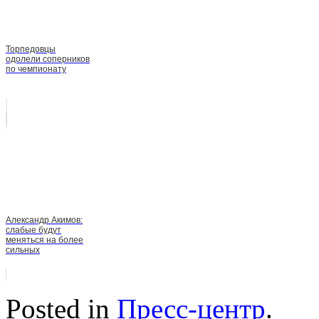
Торпедовцы
одолели соперников
по чемпионату
Александр Акимов:
слабые будут
меняться на более
сильных
Posted in
Пресс-центр
.