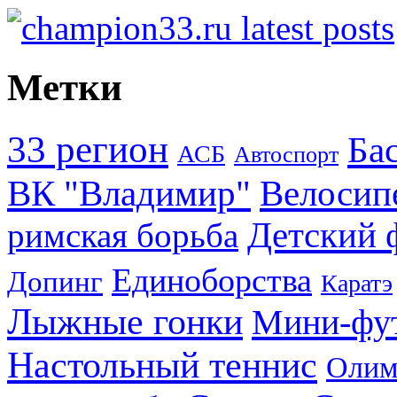
Метки
33 регион
Ба
АСБ
Автоспорт
ВК "Владимир"
Велосип
Детский 
римская борьба
Единоборства
Допинг
Каратэ
Лыжные гонки
Мини-фу
Настольный теннис
Олим