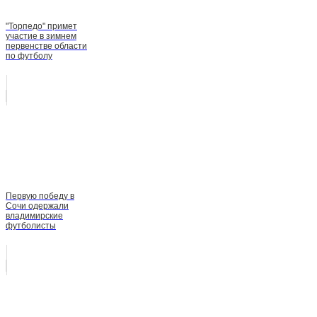
"Торпедо" примет
участие в зимнем
первенстве области
по футболу
Первую победу в
Сочи одержали
владимирские
футболисты