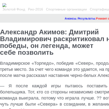
Золотой Фонд
Рио-2016
Спортивные организации
Спортафиша
Анонсы. Результаты.
Ремонт сайта
Александр Акимов: Дмитрий
Владимирович раскритиковал 
победы, он легенда, может
себе позволить
Владимирское «Торпедо», победив «Север», продо
третье место. За счет чего команде это удается, на
после матча рассказал наставник черно-белых Алек
— Я после каждой игры пытаюсь поставить
болельщика. Тот, кто со стороны независимо смотри
команда выиграла, потому что играла лучше. ?? во
чуть лучше были «Севера» в созидании, в желании