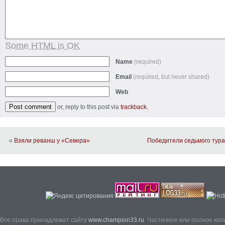
Some HTML is OK
Name
(required)
Email
(required, but never shared)
Web
or, reply to this post via
trackback
.
«
Взяли реванш у «Севера»
Победители седьмого тура
Все права принадлежат сайту
www.champion33.ru
. Частичное или полное ко