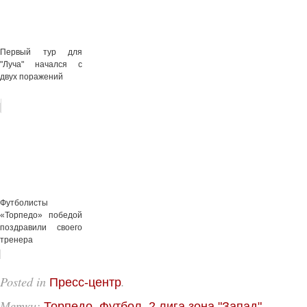
Первый тур для
"Луча" начался с
двух поражений
Футболисты
«Торпедо» победой
поздравили своего
тренера
Posted in
.
Пресс-центр
Метки:
,
.
Торпедо
Футбол. 2 лига зона "Запад"