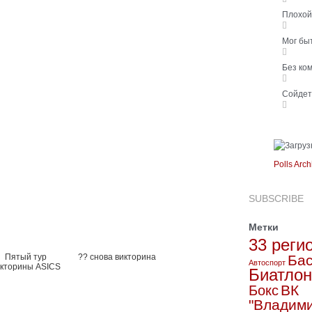
Плохо
Мог бы
Без ко
Сойде
Polls Arch
SUBSCRIBE
Метки
33 реги
Пятый тур
?? снова викторина
Бас
Автоспорт
икторины ASICS
Биатлон
ВК
Бокс
"Владим