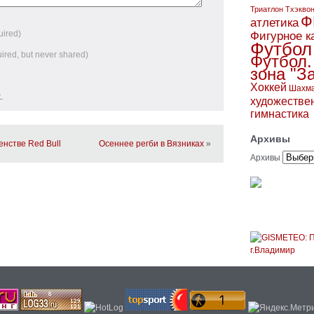
Триатлон
Тхэкво
Ф
атлетика
uired)
Фигурное к
Футбол
uired, but never shared)
Футбол.
зона "З
Хоккей
Шахм
k
.
художестве
гимнастика
Архивы
нстве Red Bull
Осеннее регби в Вязниках
»
Архивы