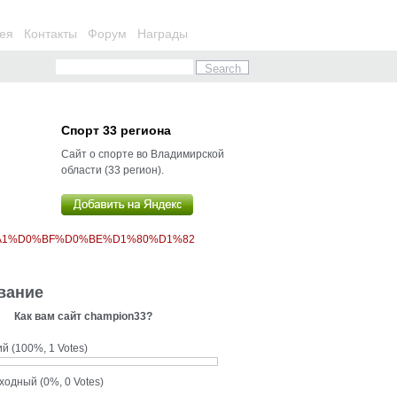
ея
Контакты
Форум
Награды
Спорт 33 региона
Сайт о спорте во Владимирской
области (33 регион).
%A1%D0%BF%D0%BE%D1%80%D1%82
вание
Как вам сайт champion33?
ий
(100%, 1 Votes)
сходный
(0%, 0 Votes)