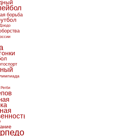
дный
лейбол
кая борьба
футбол
Дзюдо
оборства
оссии
а
гонки
бол
тоспорт
ьный
лимпиада
Регби
епов
ная
ика
ная
енность
е
вание
рпедо