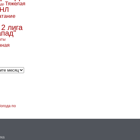
Тяжелая
ндо
НЛ
атание
 2 лига
апад"
аты
нная