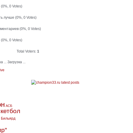
й
(0%, 0 Votes)
ть лучше
(0%, 0 Votes)
мментариев
(0%, 0 Votes)
т
(0%, 0 Votes)
Total Voters:
1
Загрузка ...
ive
он
АСБ
кетбол
Бильярд
ир"