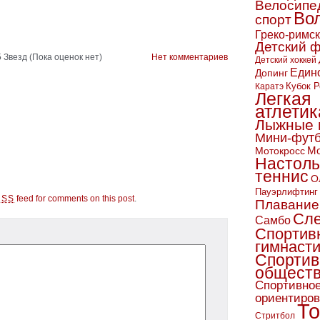
Велосипе
Во
спорт
Греко-римс
Детский 
(Пока оценок нет)
Нет комментариев
Детский хоккей
Един
Допинг
Кубок Р
Каратэ
Легкая
атлетик
Лыжные 
Мини-фут
Мо
Мотокросс
Настол
теннис
О
Пауэрлифтинг
feed for comments on this post
.
RSS
Плавание
Сл
Самбо
Спортив
гимнаст
Спортив
обществ
Спортивно
ориентиро
То
Стритбол