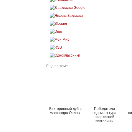
Еще по теме
Викторинный дубль
Победители
Алекандра Орлова
седьмого тура
в
спортивной
викторины