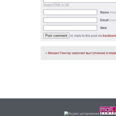
Some HTML is OK
Name
(req
Email
(req
Web
or, reply to this post via
trackbac
«
Михаил Гюнтер закончил выступление в перве