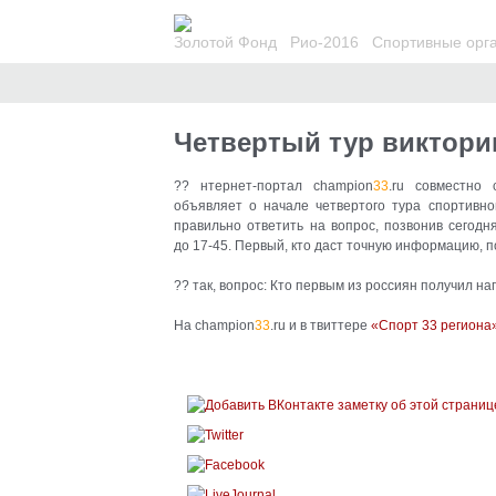
Золотой Фонд
Рио-2016
Спортивные орг
Ан
Четвертый тур виктор
?? нтернет-портал champion
33
.ru совместно
объявляет о начале четвертого тура спортивн
правильно ответить на вопрос
, позвонив сегодн
до 17-45. Первый, кто даст точную информацию, п
?? так, вопрос: Кто первым из россиян получил н
На champion
33
.ru и в твиттере
«Спорт 33 региона