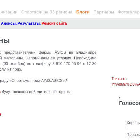
анизации
Спортафиша 33 региона
Блоги
Партнеры
Фотогалер
онсы. Результаты.
Ремонт сайта
ины
 с представителями фирмы ASICS во Владимире
ой викторины. Напоминаем ее условия. Необходимо
я (03 октября) по телефону 8-910-170-95-96 с 17-30
олучит приз.
Твиты от
аграду «Спортсмен года AIMS/ASICS»?
@vvs69/%D0
»
будут названы победители викторины.
Голосо
Хорош
Прево