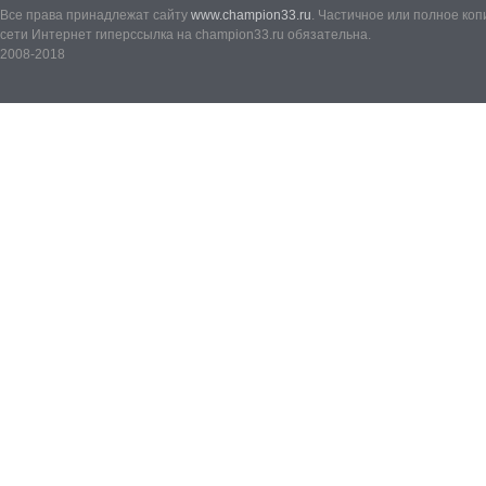
Все права принадлежат сайту
www.champion33.ru
. Частичное или полное ко
сети Интернет гиперссылка на champion33.ru обязательна.
2008-2018