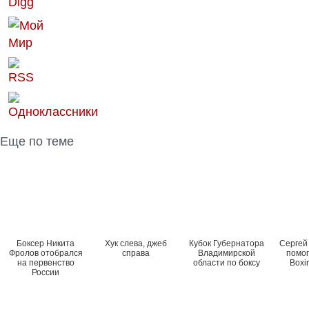
Еще по теме
Боксер Никита
Хук слева, джеб
Кубок Губернатора
Сергей
Фролов отобрался
справа
Владимирской
помог
на первенство
области по боксу
Boxi
России