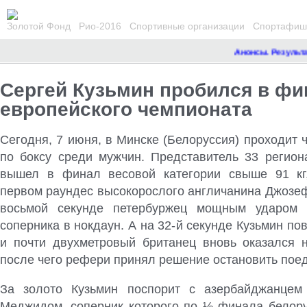
Золотой Фонд
Рио-2016
Спортивные организации
Спортафиша
Анонсы. Результат
Сергей Кузьмин пробился в фи
европейского чемпионата
Сегодня, 7 июня, в Минске (Белоруссия) проходит
по боксу среди мужчин. Представитель 33 регион
вышел в финал весовой категории свыше 91 кг,
первом раундес высокорослого англичанина Джозе
восьмой секунде петербуржец мощным ударом 
соперника в нокдаун. А на 32-й секунде Кузьмин пов
и почти двухметровый британец вновь оказался н
после чего рефери принял решение остановить поед
За золото Кузьмин поспорит с азербайджанцем
Меджидом, соперник которого по ½ финала белору