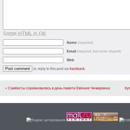
Some HTML is OK
Name
(required)
Email
(required, but never shared)
Web
or, reply to this post via
trackback
.
«
Самбисты соревновались в день памяти Евгения Чичваркина
Ку