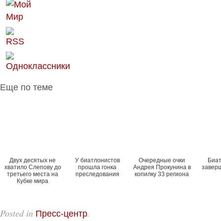
Еще по теме
Двух десятых не
У биатлонистов
Очередные очки
Биа
хватило Слепову до
прошла гонка
Андрея Прокунина в
завер
третьего места на
преследования
копилку 33 региона
Кубке мира
Posted in
.
Пресс-центр