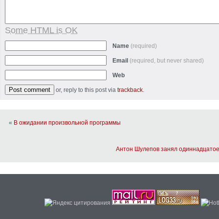
Some HTML is OK
Name
(required)
Email
(required, but never shared)
Web
or, reply to this post via
trackback
.
«
В ожидании произвольной программы
Антон Шулепов занял одиннадцатое