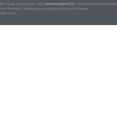
Все права принадлежат сайту
www.champion33.ru
. Частичное или полное ко
сети Интернет гиперссылка на champion33.ru обязательна.
2008-2018