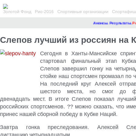
Золотой Фонд
Рио-2016
Спортивные организации
Спортафиша
Анонсы. Результаты.
Ремо
Слепов лучший из россиян на 
Сегодня в Ханты-Мансийске сприн
стартовал финальный этап Кубк
Слепов завершил гонку на четырна
стойке наш спортсмен промазал по 
На последний круг Алексей отпра
шестого места, но смог до ф
двенадцать мест. В итоге Слепов показал лучший
российских спортсменов. ?? можно сказать, что име
принес нашей сборной победу в Кубке Наций.
Завтра гонка преследования. Алексей Сл
дистанцию четырнадцатым.