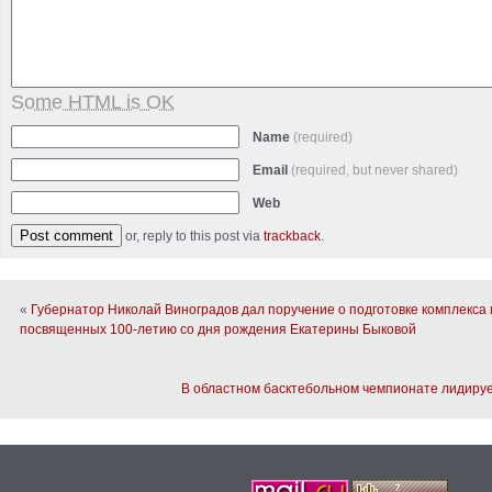
Some HTML is OK
Name
(required)
Email
(required, but never shared)
Web
or, reply to this post via
trackback
.
«
Губернатор Николай Виноградов дал поручение о подготовке комплекса
посвященных 100-летию со дня рождения Екатерины Быковой
В областном басктебольном чемпионате лидиру