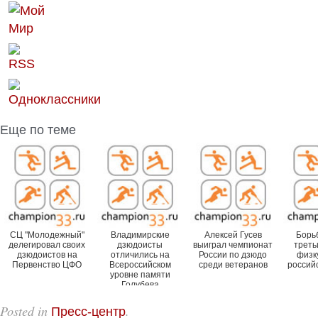
Еще по теме
СЦ "Молодежный"
Владимирские
Алексей Гусев
Борь
делегировал своих
дзюдоисты
выиграл чемпионат
треть
дзюдоистов на
отличились на
России по дзюдо
физк
Первенство ЦФО
Всероссийском
среди ветеранов
россий
уровне памяти
Голубева
Posted in
.
Пресс-центр