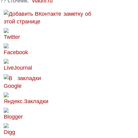
?? сточник:
vladtv.ru