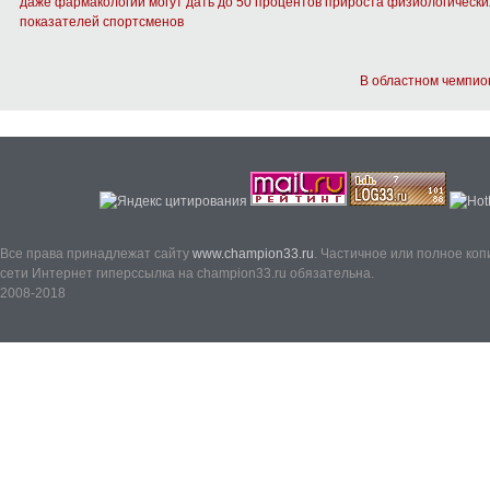
даже фармакологии могут дать до 50 процентов прироста физиологически
показателей спортсменов
В областном чемпио
Все права принадлежат сайту
www.champion33.ru
. Частичное или полное ко
сети Интернет гиперссылка на champion33.ru обязательна.
2008-2018