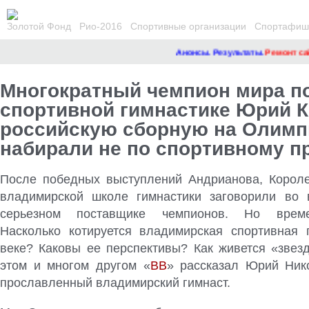
Золотой Фонд
Рио-2016
Спортивные организации
Спортафиша
Анонсы. Результаты.
Ремонт сайта
Многократный чемпион мира п
спортивной гимнастике Юрий К
российскую сборную на Олимп
набирали не по спортивному п
После победных выступлений Андрианова, Корол
владимирской школе гимнастики заговорили во 
серьезном поставщике чемпионов. Но време
Насколько котируется владимирская спортивная 
веке? Каковы ее перспективы? Как живется «звез
этом и многом другом «
ВВ
» рассказал Юрий Ник
прославленный владимирский гимнаст
.