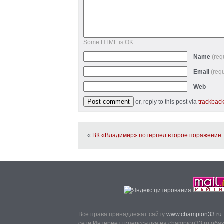
Some HTML is OK
Name
(req
Email
(req
Web
or, reply to this post via
trackbac
«
ВК «Владимир» потерпел второе поражение
Все права принадлежат сайту
www.champion33.ru
сети Интернет гиперссылка на champion33.ru обя