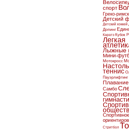
Велосипе
Во
спорт
Греко-римс
Детский 
Детский хоккей
Един
Допинг
Кубок Р
Каратэ
Легкая
атлетик
Лыжные 
Мини-фут
Мо
Мотокросс
Настол
теннис
О
Пауэрлифтинг
Плавание
Сл
Самбо
Спортив
гимнаст
Спортив
обществ
Спортивно
ориентиро
То
Стритбол