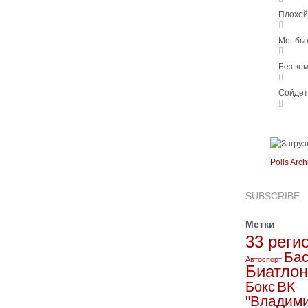
Плохо
Мог бы
Без ко
Сойде
Polls Arch
SUBSCRIBE
Метки
33 реги
Бас
Автоспорт
Биатлон
ВК
Бокс
"Владим