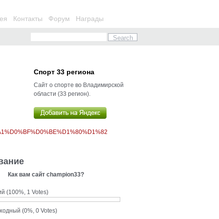
ея
Контакты
Форум
Награды
Спорт 33 региона
Сайт о спорте во Владимирской
области (33 регион).
%A1%D0%BF%D0%BE%D1%80%D1%82
вание
Как вам сайт champion33?
ий
(100%, 1 Votes)
сходный
(0%, 0 Votes)