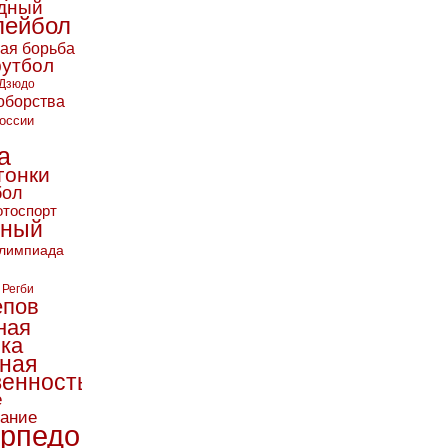
дный
лейбол
кая борьба
футбол
Дзюдо
оборства
оссии
а
гонки
бол
тоспорт
ьный
лимпиада
Регби
епов
ная
ика
ная
енность
е
вание
рпедо