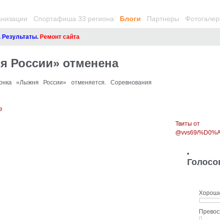
анизации
Спортафиша 33 региона
Блоги
Партнеры
Фотогалер
зультаты.
Ремонт сайта
я России» отменена
онка «Лыжня России» отменяется. Соревнования
Твиты от
@vvs69/%D0
Голосо
Хорош
Прево