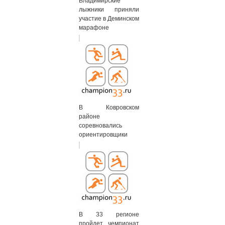
Владимирские
лыжники приняли
участие в Деминском
марафоне
В Ковровском
районе
соревновались
ориентировщики
В 33 регионе
пройдет чемпионат