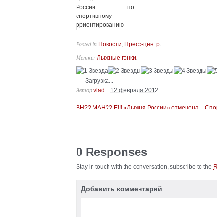
России по
спортивному
ориентированию
Posted in
,
.
Новости
Пресс-центр
Метки:
.
Лыжные гонки
Загрузка...
Автор
–
vlad
12 февраля 2012
ВН?? МАН?? Е!!! «Лыжня России» отменена
–
Спо
0 Responses
Stay in touch with the conversation, subscribe to the
Добавить комментарий