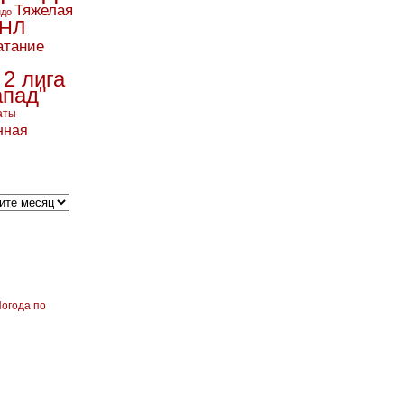
Тяжелая
ндо
НЛ
атание
 2 лига
апад"
аты
нная