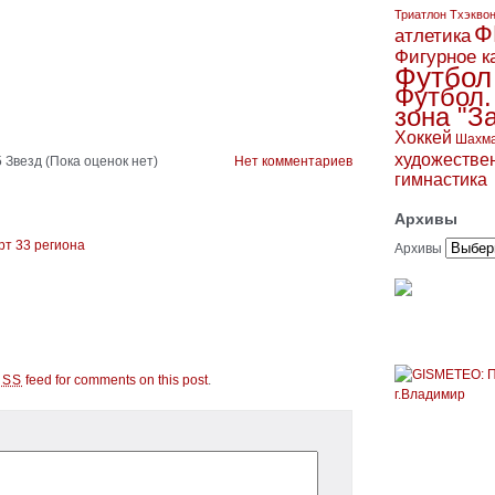
Триатлон
Тхэкво
Ф
атлетика
Фигурное к
Футбол
Футбол.
зона "З
Хоккей
Шахм
художестве
(Пока оценок нет)
Нет комментариев
гимнастика
Архивы
рт 33 региона
Архивы
feed for comments on this post
.
RSS