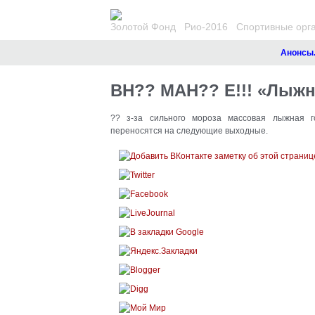
Золотой Фонд
Рио-2016
Спортивные орг
Анонсы. Ре
ВН?? МАН?? Е!!! «Лыжн
?? з-за сильного мороза массовая лыжная г
переносятся на следующие выходные.