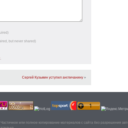
uired)
uired, but never shared)
k
.
Сергей Кузьмин уступил англичанину
»
. Частичное или полное копирование материалов с сайта без разрешения ав
зательна.