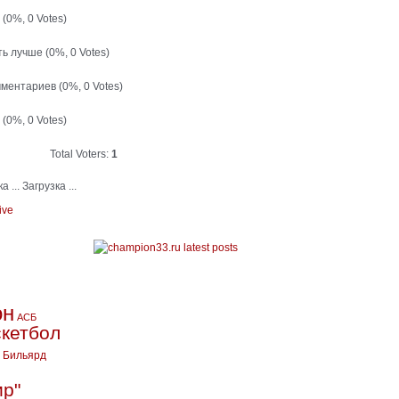
й
(0%, 0 Votes)
ть лучше
(0%, 0 Votes)
мментариев
(0%, 0 Votes)
т
(0%, 0 Votes)
Total Voters:
1
Загрузка ...
ive
он
АСБ
кетбол
Бильярд
ир"