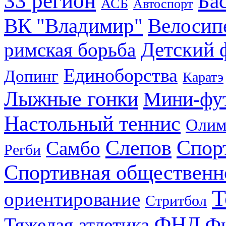
33 регион
Ба
АСБ
Автоспорт
ВК "Владимир"
Велосип
Детский 
римская борьба
Единоборства
Допинг
Каратэ
Лыжные гонки
Мини-фу
Настольный теннис
Олим
Слепов
Спор
Самбо
Регби
Спортивная общественн
Т
ориентирование
Стритбол
ФНЛ
Тяжелая атлетика
Фи