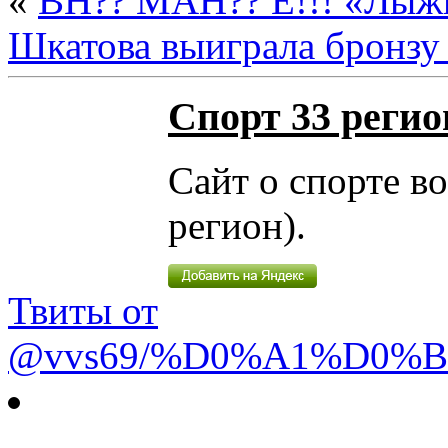
«
ВН?? МАН?? Е!!! «Лыжн
Шкатова выиграла бронзу
Спорт 33 регио
Сайт о спорте в
регион).
Твиты от
@vvs69/%D0%A1%D0%