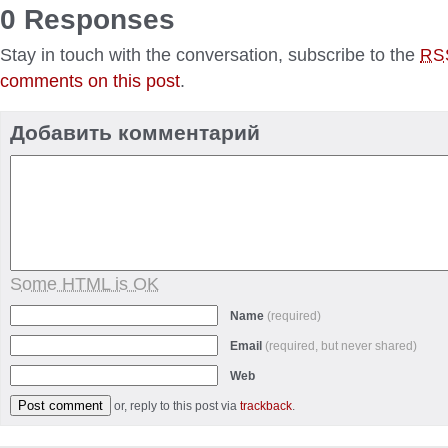
0 Responses
Stay in touch with the conversation, subscribe to the
RS
comments on this post
.
Добавить комментарий
Some HTML is OK
Name
(required)
Email
(required, but never shared)
Web
or, reply to this post via
trackback
.