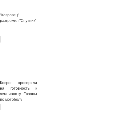
"Ковровец"
разгромил "Спутник"
Ковров проверили
на готовность к
чемпионату Европы
по мотоболу