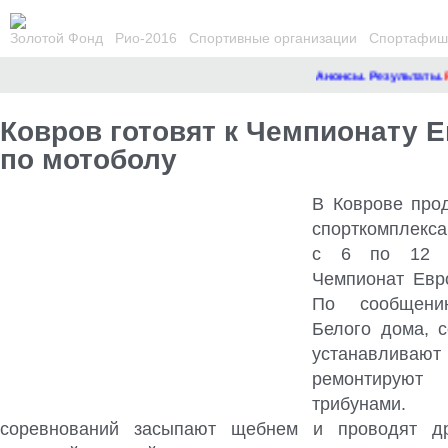
Золотой Фонд
Рио-2016
Спортивные организации
Спортафиша
Анонсы. Результаты.
Рем
Ковров готовят к Чемпионату 
по мотоболу
В Коврове про
спорткомплекса
с 6 по 12 а
Чемпионат Евр
По сообщени
Белого дома, с
устанавлив
ремонтируют
трибунами.
Тр
соревнований засыпают щебнем и проводят д