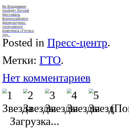
Во Владимире
пройдёт Летний
фестиваль
Всероссийского
физкультурно-
спортивного
комплекса «Готов к
тру...
Posted in
Пресс-центр
.
Метки:
ГТО
.
Нет комментариев
(Пок
Загрузка...