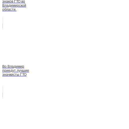
знаков ГТО во
Владимирской
области.
Во Владимир
приедут лучшие
значкисты ГТО