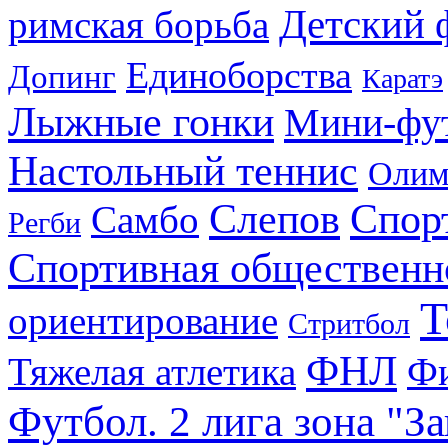
Детский 
римская борьба
Единоборства
Допинг
Каратэ
Лыжные гонки
Мини-фу
Настольный теннис
Олим
Слепов
Спор
Самбо
Регби
Спортивная общественн
Т
ориентирование
Стритбол
ФНЛ
Тяжелая атлетика
Фи
Футбол. 2 лига зона "З