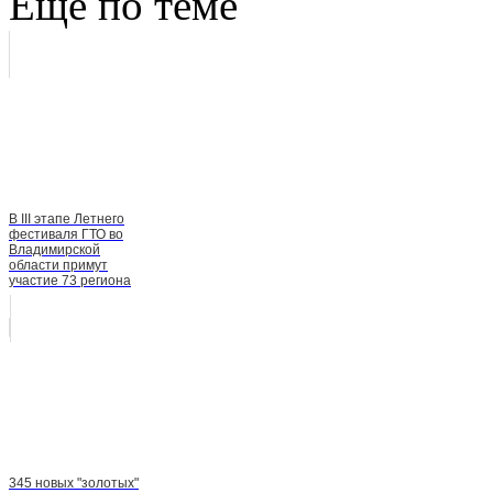
Еще по теме
В III этапе Летнего
фестиваля ГТО во
Владимирской
области примут
участие 73 региона
345 новых "золотых"