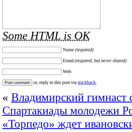
Some HTML is OK
Name
(required)
Email
(required, but never shared)
Web
or, reply to this post via
trackback
.
«
Владимирский гимнаст с
Спартакиады молодежи Р
«Торпедо» ждет ивановск