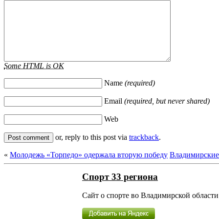
Some HTML is OK
Name
(required)
Email
(required, but never shared)
Web
or, reply to this post via
trackback
.
«
Молодежь «Торпедо» одержала вторую победу
Владимирские
Спорт 33 региона
Сайт о спорте во Владимирской области 