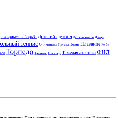
Детский футбол
реко-римская борьба
Детский хоккей
Дзюдо
ольный теннис
Плавание
Олимпиада
Пауэрлифтинг
Регби
Торпедо
ФНЛ
Тяжелая атлетика
бол
Триатлон
Тхэквондо
ров запрещено.При цитировании материалов в сети Интернет