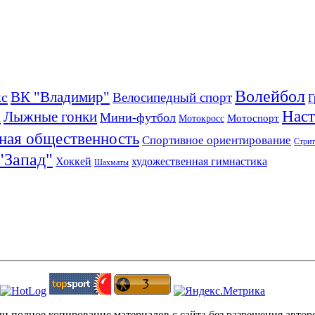
Волейбол
ВК "Владимир"
кс
Велосипедный спорт
Г
а
Наст
Лыжные гонки
Мини-футбол
Мотоспорт
Мотокросс
ная общественность
Спортивное ориентирование
Стрит
 "Запад"
Хоккей
художественная гимнастика
Шахматы
ли полное копирование материалов с сайта без разрешения авто