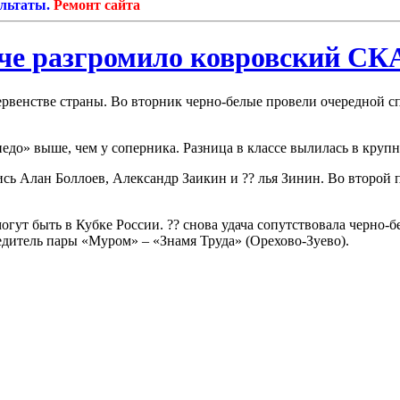
аты.
Ремонт сайта
тче разгромило ковровский СК
ервенстве страны. Во вторник черно-белые провели очередной сп
педо» выше, чем у соперника. Разница в классе вылилась в крупн
ись Алан Боллоев, Александр Заикин и ?? лья Зинин. Во второй
огут быть в Кубке России. ?? снова удача сопутствовала черно-
дитель пары «Муром» – «Знамя Труда» (Орехово-Зуево).