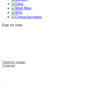
Еще по теме
"Торпедо" громит
"Спартак"