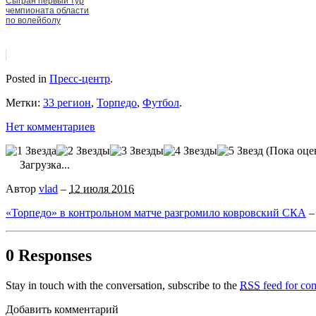
Сыгран первый тур
чемпионата области
по волейболу
Posted in
Пресс-центр
.
Метки:
33 регион
,
Торпедо
,
Футбол
.
Нет комментариев
(Пока оце
Загрузка...
Автор
vlad
–
12 июля 2016
«Торпедо» в контрольном матче разгромило ковровский СКА
0 Responses
Stay in touch with the conversation, subscribe to the
RSS
feed for com
Добавить комментарий