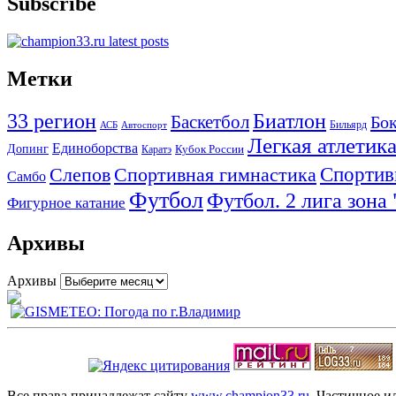
Subscribe
Метки
33 регион
Биатлон
Баскетбол
Бо
АСБ
Бильярд
Автоспорт
Легкая атлетик
Единоборства
Допинг
Кубок России
Каратэ
Спортив
Слепов
Спортивная гимнастика
Самбо
Футбол
Футбол. 2 лига зона
Фигурное катание
Архивы
Архивы
Все права принадлежат сайту
www.champion33.ru
. Частичное и