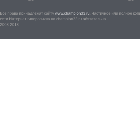
Все права принадлежат сайту
www.champion33.ru
. Частичное или полное ко
сети Интернет гиперссылка на champion33.ru обязательна.
2008-2018