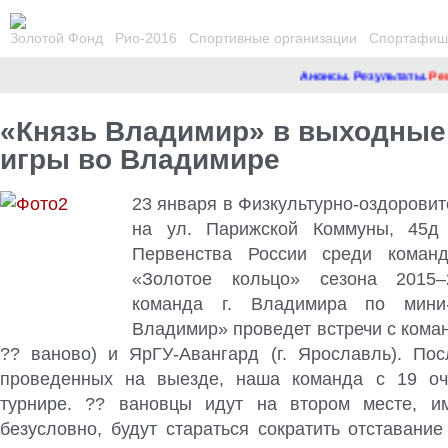
Золотой Фонд
Рио-2016
Спортивные организации
Спортафиша
Анонсы. Результаты.
Ремонт
«Князь Владимир» в выходные
игры во Владимире
23 января в Физкультурно-оздорови
на ул. Парижской Коммуны, 45д 
Первенства России среди коман
«Золотое кольцо»
сезона 2015–
команда г. Владимира по мини-
Владимир» проведет встречи с коман
?? ваново) и ЯрГУ-Авангард (г. Ярославль). Пос
проведенных на выезде, наша команда с 19 оч
турнире. ?? вановцы идут на втором месте, им
безусловно, будут стараться сократить отставани