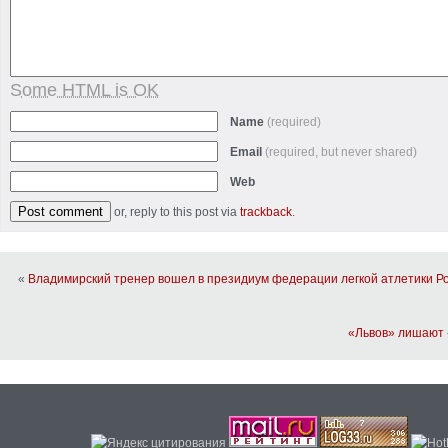
Some HTML is OK
Name
(required)
Email
(required, but never shared)
Web
or, reply to this post via
trackback
.
«
Владимирский тренер вошел в президиум федерации легкой атлетики Р
«Львов» лишают