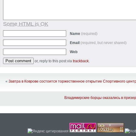
Some HTML is OK
Name
(required)
Email
(required, but never shared)
Web
or, reply to this post via
trackback
.
«
Завтра в Коврове состоится торжественное открытие Спортивного цент
Владимирские борцы оказались в призер