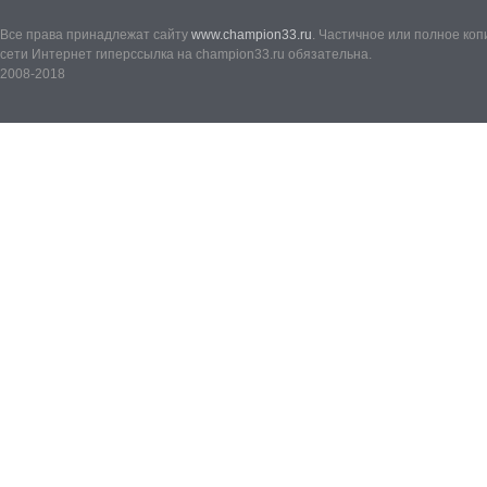
Все права принадлежат сайту
www.champion33.ru
. Частичное или полное ко
сети Интернет гиперссылка на champion33.ru обязательна.
2008-2018