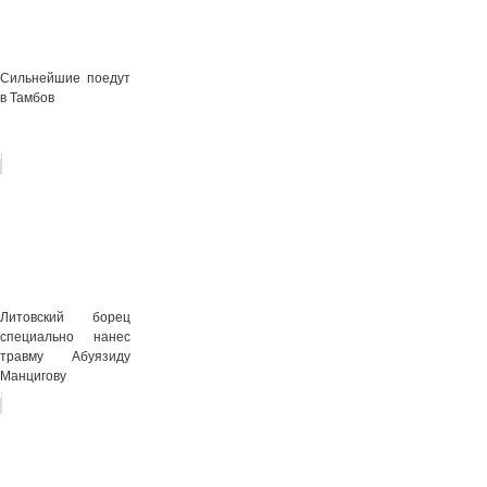
Сильнейшие поедут
в Тамбов
Литовский борец
специально нанес
травму Абуязиду
Манцигову