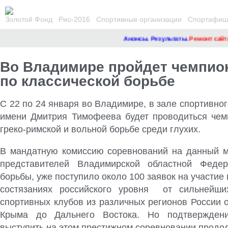
Золотой Фонд
Рио-2016
Спортивные организации
Спортафиша
Анонсы. Результаты.
Ремонт сайта
Во Владимире пройдет чемпио
по классической борьбе
С 22 по 24 января во Владимире, в зале спортивно
имени Дмитрия Тимофеева будет проводиться чем
греко-римской и вольной борьбе среди глухих
.
В мандатную комиссию соревнований на данный м
представителей Владимирской областной Федер
борьбы, уже поступило около 100 заявок на участие 
состязаниях российского уровня от сильнейши
спортивных клубов из различных регионов России 
Крыма до Дальнего Востока. Но подтвержден
выступить на этом престижном соревновании продо