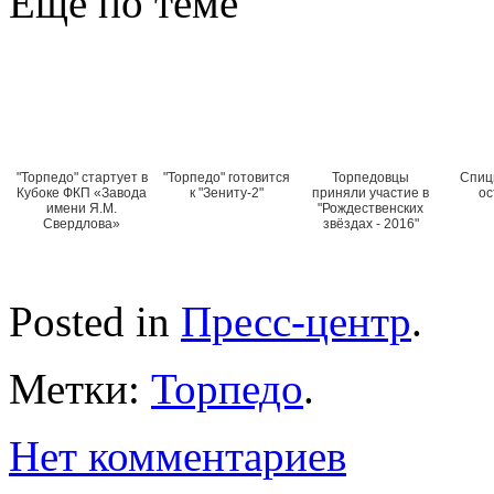
Еще по теме
"Торпедо" стартует в
"Торпедо" готовится
Торпедовцы
Спиц
Кубоке ФКП «Завода
к "Зениту-2"
приняли участие в
ос
имени Я.М.
"Рождественских
Свердлова»
звёздах - 2016"
Posted in
Пресс-центр
.
Метки:
Торпедо
.
Нет комментариев