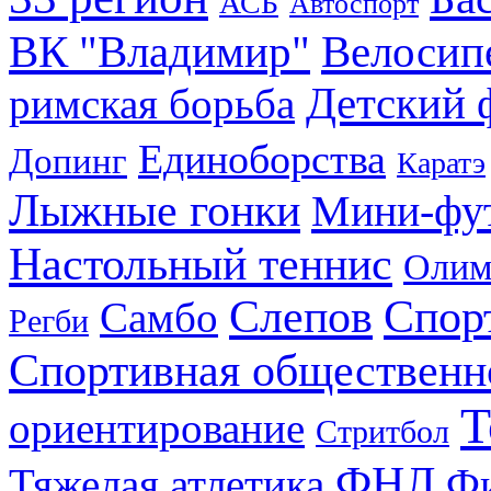
АСБ
Автоспорт
ВК "Владимир"
Велосип
Детский 
римская борьба
Единоборства
Допинг
Каратэ
Лыжные гонки
Мини-фу
Настольный теннис
Олим
Слепов
Спор
Самбо
Регби
Спортивная общественн
Т
ориентирование
Стритбол
ФНЛ
Тяжелая атлетика
Фи