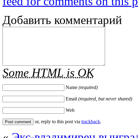
feed for comments on this p
Добавить комментарий
Some HTML is OK
Name
(required)
Email
(required, but never shared)
Web
or, reply to this post via
trackback
.
«
Экс-владимирец выиграл