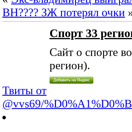
ВН???? ЗЖ потерял очки
Спорт 33 регио
Сайт о спорте в
регион).
Твиты от
@vvs69/%D0%A1%D0%