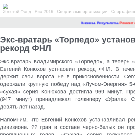
Золотой Фонд
Рио-2016
Спортивные организации
Спортафиша
Анонсы. Результаты.
Ремонт сай
Экс-вратарь «Торпедо» устано
рекорд ФНЛ
Экс-вратарь владимирского «Торпедо», а теперь 
Евгений Конюхов устнаовил рекорд ФНЛ. В тече
держит свои ворота не в прикосновенности
. Сег
одержали крупную победу над «Лучом-Энергия» 5-0
«сухая» серия Конюхова достигла 969 минут. П
(947 минут) принадлежал голкиперу «Урала» 
девять лет назад.
Напомним, что Евгений Конюхов устанавливал ре
дивизионе. ?? грая в составе черно-белых он про
пропущенных голов. «Сухая» серия голкипера