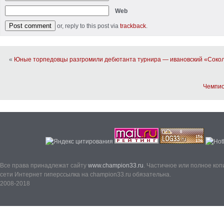
Web
or, reply to this post via
trackback
.
«
Юные торпедовцы разгромили дебютанта турнира — ивановский «Соко
Чемпио
Все права принадлежат сайту
www.champion33.ru
. Частичное или полное ко
сети Интернет гиперссылка на champion33.ru обязательна.
2008-2018