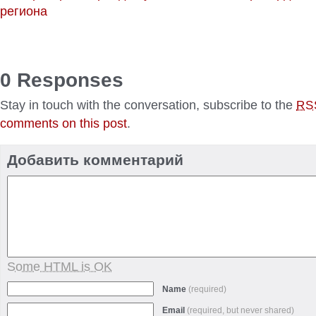
региона
0 Responses
Stay in touch with the conversation, subscribe to the
RS
comments on this post
.
Добавить комментарий
Some HTML is OK
Name
(required)
Email
(required, but never shared)