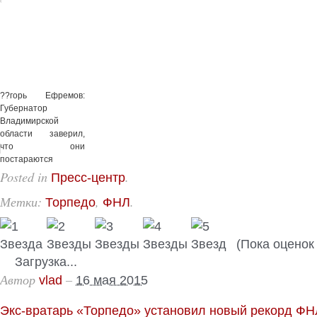
??горь Ефремов:
Губернатор
Владимирской
области заверил,
что они
постараются
решить проблемы
Posted in
.
Пресс-центр
«Торпед...
Метки:
,
.
Торпедо
ФНЛ
(Пока оценок 
Загрузка...
Автор
–
vlad
16 мая 2015
Экс-вратарь «Торпедо» установил новый рекорд ФН