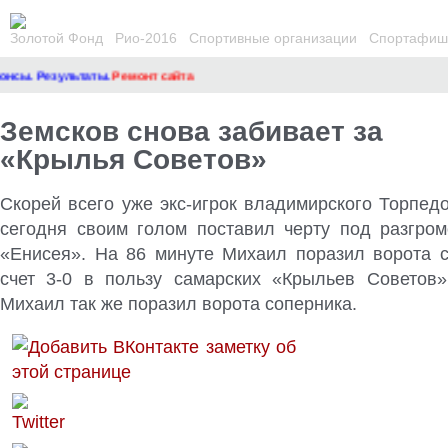
Золотой Фонд
Рио-2016
Спортивные организации
Спортафиша
ы. Результаты.
Ремонт сайта
Земсков снова забивает за
«Крылья Советов»
Скорей всего уже экс-игрок владимирского Торпед
сегодня своим голом поставил черту под разгром
«Енисея». На 86 минуте Михаил поразил ворота 
счет 3-0 в пользу самарских «Крыльев Советов
Михаил так же поразил ворота соперника.