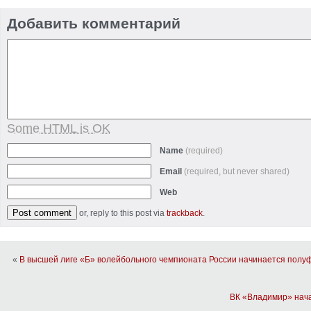
Добавить комментарий
Some HTML is OK
Name
(required)
Email
(required, but never shared)
Web
or, reply to this post via
trackback
.
«
В высшей лиге «Б» волейбольного чемпионата России начинается полу
ВК «Владимир» нач