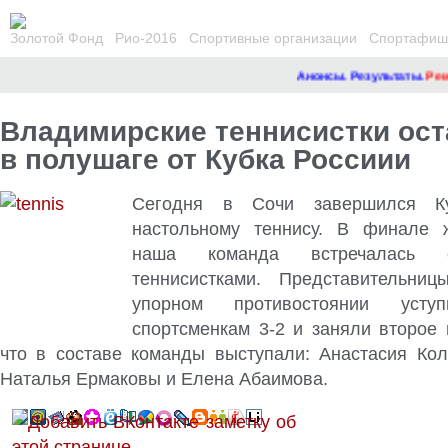
Золотой Фонд
Рио-2016
Спортивные организации
Спортафиша
Анонсы. Результаты.
Ремонт
Владимирские теннисистки ос
в полушаге от Кубка Россиии
Сегодня в Сочи завершился К
настольному теннису. В финале ж
наша команда встречалась 
теннисистками. Представительни
упорном противостоянии
уступи
спортсменкам 3-2 и заняли второе 
что в составе команды выступали: Анастасия Кол
Наталья Ермаковы и Елена Абаимова.