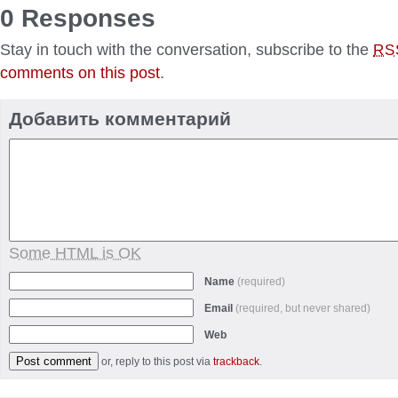
0 Responses
Stay in touch with the conversation, subscribe to the
RS
comments on this post
.
Добавить комментарий
Some HTML is OK
Name
(required)
Email
(required, but never shared)
Web
or, reply to this post via
trackback
.