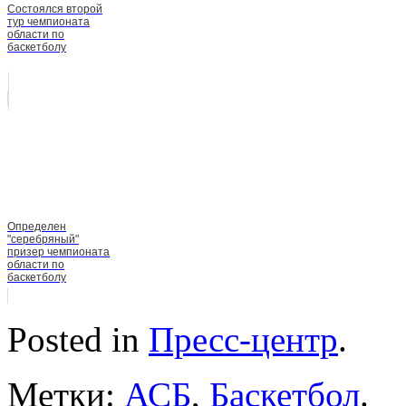
Состоялся второй
тур чемпионата
области по
баскетболу
Определен
"серебряный"
призер чемпионата
области по
баскетболу
Posted in
Пресс-центр
.
Метки:
АСБ
,
Баскетбол
.