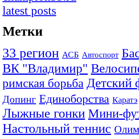
Метки
33 регион
Ба
АСБ
Автоспорт
ВК "Владимир"
Велосип
Детский 
римская борьба
Единоборства
Допинг
Каратэ
Лыжные гонки
Мини-фу
Настольный теннис
Олим