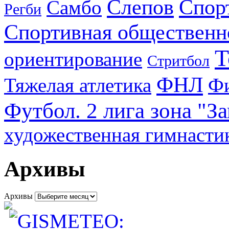
Слепов
Спор
Самбо
Регби
Спортивная общественн
Т
ориентирование
Стритбол
ФНЛ
Тяжелая атлетика
Фи
Футбол. 2 лига зона "З
художественная гимнасти
Архивы
Архивы