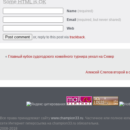
Some HTML is OK
Name
(required)
Email
(required, but never shared)
Web
or, reply to this post via
trackback
.
«
Главный кубок судогодского хоккейного турнира уехал на Север
Алексей Cлепов второй в 
Все права принадлежат сайту
www.champion33.ru
. Частичное или полное ко
сети Интернет гиперссылка на champion33.ru обязательна.
2008-2018