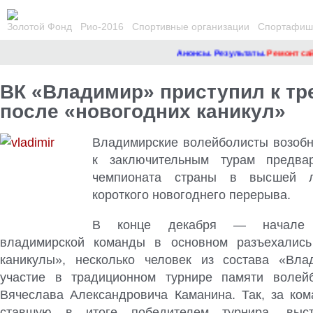
Золотой Фонд
Рио-2016
Спортивные организации
Спортафиша
Анонсы. Результаты.
Ремонт сайта
ВК «Владимир» приступил к тр
после «новогодних каникул»
Владимирские волейболисты возобн
к заключительным турам предвар
чемпионата страны в высшей 
короткого новогоднего перерыва
.
В конце декабря — начале 
владимирской команды в основном разъехались
каникулы», несколько человек из состава «Вла
участие в традиционном турнире памяти волейб
Вячеслава Александровича Каманина. Так, за ком
ставшую в итоге победителем турнира, выст