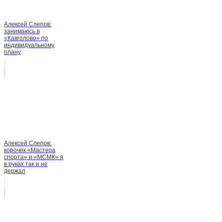
Алексей Слепов:
занимаюсь в
«Кавголово» по
индивидуальному
плану
Алексей Слепов:
корочек «Мастера
спорта» и «МСМК» я
в руках так и не
держал