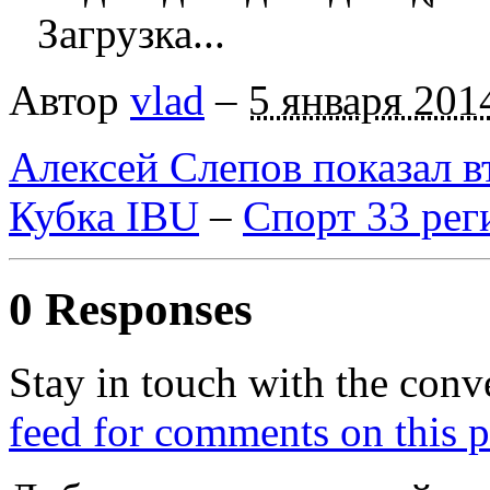
Загрузка...
Автор
vlad
–
5 января 201
Алексей Слепов показал в
Кубка IBU
–
Спорт 33 рег
0 Responses
Stay in touch with the conv
feed for comments on this p