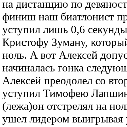
на дистанцию по девянос
финиш наш биатлонист п
уступил лишь 0,6 секунд
Кристофу Зуману, который
ноль. А вот Алексей допус
начиналась гонка следую
Алексей преодолел со вто
уступил Тимофею Лапшин
(лежа)он отстрелял на нол
ушел лидером выигрывая 