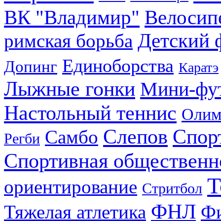
ВК "Владимир"
Велосип
Детский 
римская борьба
Единоборства
Допинг
Каратэ
Лыжные гонки
Мини-фу
Настольный теннис
Олим
Слепов
Спор
Самбо
Регби
Спортивная общественн
Т
ориентирование
Стритбол
ФНЛ
Тяжелая атлетика
Фи