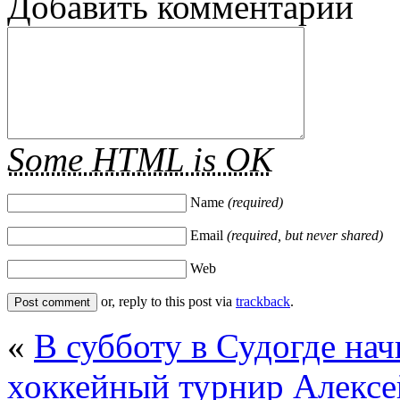
Добавить комментарий
Some HTML is OK
Name
(required)
Email
(required, but never shared)
Web
or, reply to this post via
trackback
.
«
В субботу в Судогде на
хоккейный турнир
Алексе