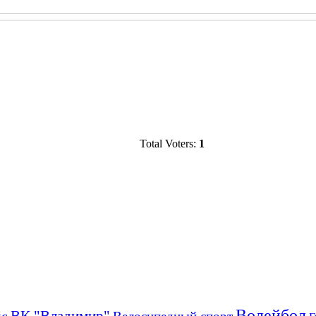
Total Voters:
1
Волейбол
ВК "Владимир"
кс