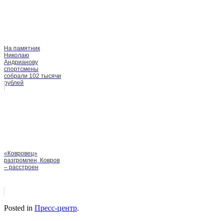
На памятник
Николаю
Андрианову
спортсмены
собрали 102 тысячи
рублей
«Ковровец»
разгромлен, Ковров
– расстроен
Posted in
Пресс-центр
.