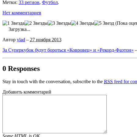
Метки:
33 регион
,
Футбол
.
Нет комментариев
(Пока оце
Загрузка...
Автор
vlad
–
27 ноября 2013
За Суперкубок будут бороться «Ковровец» и «Рекорд-Фаэтон»
0 Responses
Stay in touch with the conversation, subscribe to the
RSS
feed for com
Добавить комментарий
Some HTML is OK