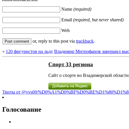
Name
(required)
Email
(required, but never shared)
Web
or, reply to this post via
trackback
.
«
120 фигуристов на льду
Владимир Митрофанов завершил выс
Спорт 33 региона
Сайт о спорте во Владимирской области 
Твиты от @vvs69/%D0%A1%D0%BF%D0%BE%D1%80%D1%8
Голосование