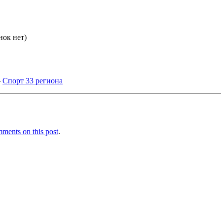
нок нет)
–
Спорт 33 региона
ments on this post
.