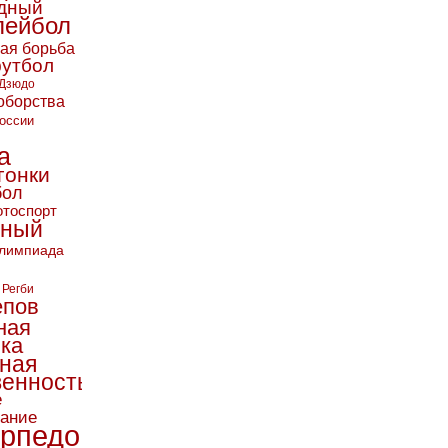
дный
лейбол
кая борьба
футбол
Дзюдо
оборства
оссии
а
гонки
бол
тоспорт
ьный
лимпиада
Регби
епов
ная
ика
ная
енность
е
вание
рпедо