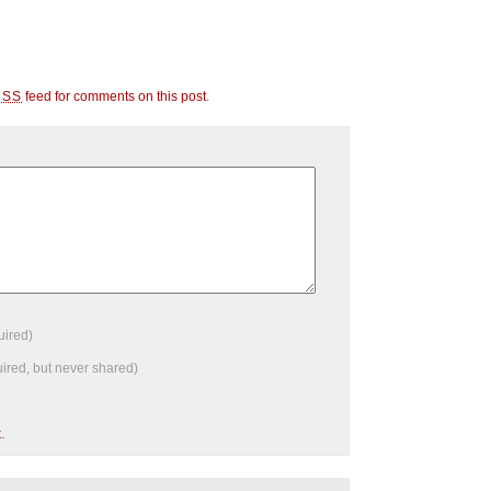
feed for comments on this post
.
RSS
uired)
uired, but never shared)
k
.