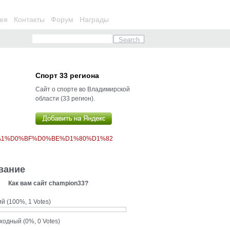
ея
Контакты
Форум
Награды
Спорт 33 региона
Сайт о спорте во Владимирской
области (33 регион).
%A1%D0%BF%D0%BE%D1%80%D1%82
вание
Как вам сайт champion33?
ий
(100%, 1 Votes)
сходный
(0%, 0 Votes)