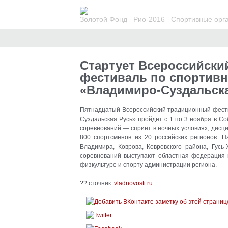
Золотой Фонд
Рио-2016
Спортивные орг
А
Стартует Всероссийск
фестиваль по спортив
«Владимиро-Суздальска
Пятнадцатый Всероссийский традиционный фест
Суздальская Русь» пройдет с 1 по 3 ноября в С
соревнований
— спринт в ночных условиях, дисци
800 спортсменов из 20 российских регионов. Н
Владимира, Коврова, Ковровского района, Гусь-
соревнований выступают областная федерация 
физкультуре и спорту администрации региона.
?? сточник:
vladnovosti.ru