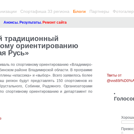
анизации
Спортафиша 33 региона
Блоги
Партнеры
Фотогалер
нонсы. Результаты.
Ремонт сайта
ий традиционный
ному ориентированию
я Русь»
иваль по спортивному ориентированию «Владимиро-
обинском районе Владимирской области. В программе
плины «классика» и «выбор». Всего заявилось более
Твиты от
аш регион будут представлять 150 спортсменов из
@vvs69/%D0
Хрустального, Собинки, Радужного. Организаторами
по спортивному ориентированию и департамент по
Голосо
Хорош
Прево