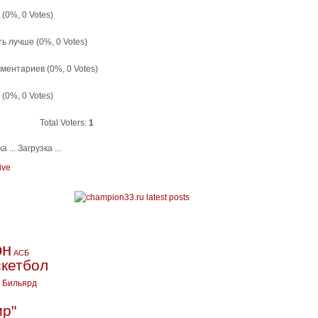
й
(0%, 0 Votes)
ть лучше
(0%, 0 Votes)
мментариев
(0%, 0 Votes)
т
(0%, 0 Votes)
Total Voters:
1
Загрузка ...
ive
он
АСБ
кетбол
Бильярд
ир"