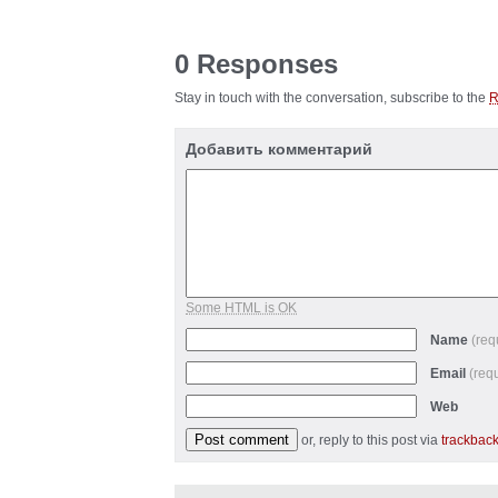
0 Responses
Stay in touch with the conversation, subscribe to the
Добавить комментарий
Some HTML is OK
Name
(req
Email
(req
Web
or, reply to this post via
trackbac