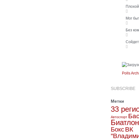
Плохо
Мог бы
Без ко
Сойде
Polls Arch
SUBSCRIBE
Метки
33 реги
Бас
Автоспорт
Биатлон
ВК
Бокс
"Владим