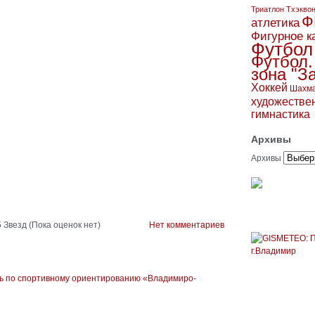
Триатлон
Тхэкво
Ф
атлетика
Фигурное к
Футбол
Футбол.
зона "З
Хоккей
Шахм
художестве
гимнастика
Архивы
Архивы
(Пока оценок нет)
Нет комментариев
ь по спортивному ориентированию «Владимиро-