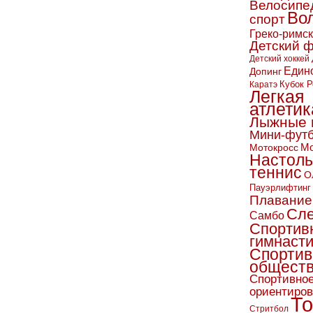
Велосипе
Во
спорт
Греко-римс
Детский 
Детский хоккей
Един
Допинг
Кубок Р
Каратэ
Легкая
атлетик
Лыжные 
Мини-фут
Мо
Мотокросс
Настол
теннис
О
Пауэрлифтинг
Плавание
Сл
Самбо
Спортив
гимнаст
Спортив
обществ
Спортивно
ориентиро
То
Стритбол