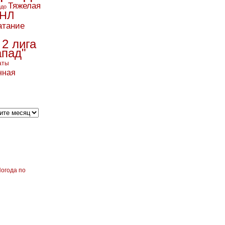
Тяжелая
ндо
НЛ
атание
 2 лига
апад"
аты
нная