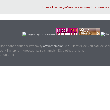
Елена Панова добавила в копилку Владимира 
Все права принадлежат сайту
www.champion33.ru
. Частичное или полное ко
сети Интернет гиперссылка на champion33.ru обязательна.
2008-2018