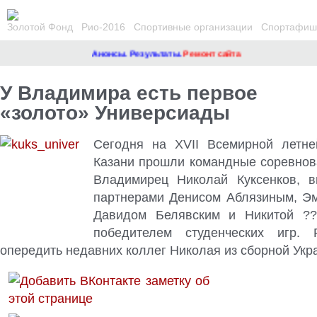
Золотой Фонд
Рио-2016
Спортивные организации
Спортафиша
Анонсы. Результаты.
Ремонт сайта
У Владимира есть первое
«золото» Универсиады
Сегодня на XVII Всемирной летне
Казани прошли командные соревнова
Владимирец Николай Куксенков, в
партнерами Денисом Аблязиным, Э
Давидом Белявским и Никитой ??
победителем студенческих игр
. 
опередить недавних коллег Николая из сборной Укр