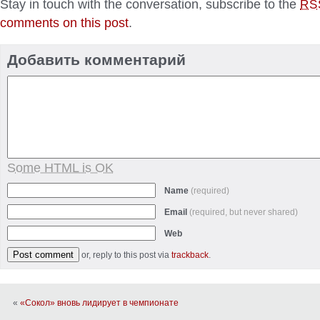
Stay in touch with the conversation, subscribe to the
RS
comments on this post
.
Добавить комментарий
Some HTML is OK
Name
(required)
Email
(required, but never shared)
Web
or, reply to this post via
trackback
.
«
«Сокол» вновь лидирует в чемпионате