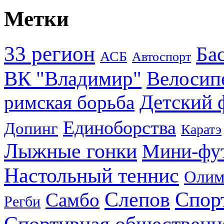
Метки
33 регион
Ба
АСБ
Автоспорт
ВК "Владимир"
Велосип
Детский 
римская борьба
Единоборства
Допинг
Каратэ
Лыжные гонки
Мини-фу
Настольный теннис
Олим
Слепов
Спор
Самбо
Регби
Спортивная общественн