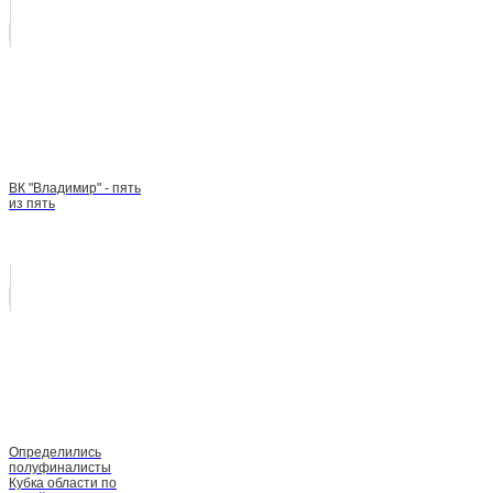
ВК "Владимир" - пять
из пять
Определились
полуфиналисты
Кубка области по