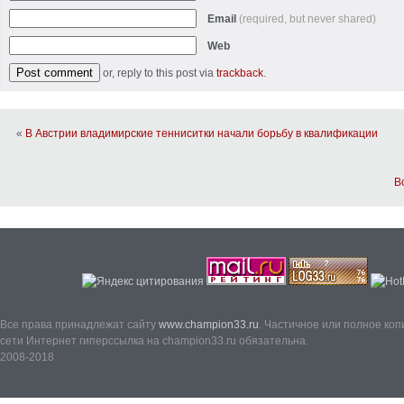
Email
(required, but never shared)
Web
or, reply to this post via
trackback
.
«
В Австрии владимирские тенниситки начали борьбу в квалификации
В
Все права принадлежат сайту
www.champion33.ru
. Частичное или полное ко
сети Интернет гиперссылка на champion33.ru обязательна.
2008-2018