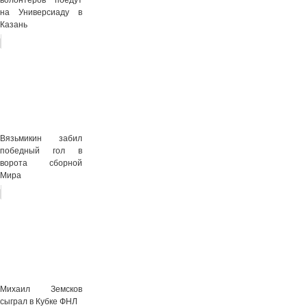
волонтеров поедут
на Универсиаду в
Казань
Вязьмикин забил
победный гол в
ворота сборной
Мира
Михаил Земсков
сыграл в Кубке ФНЛ