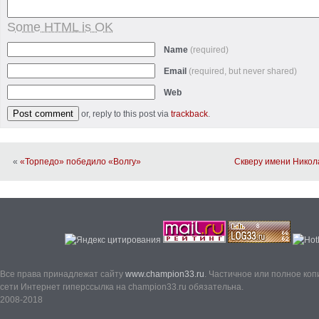
Some HTML is OK
Name
(required)
Email
(required, but never shared)
Web
or, reply to this post via
trackback
.
«
«Торпедо» победило «Волгу»
Скверу имени Никол
Все права принадлежат сайту
www.champion33.ru
. Частичное или полное ко
сети Интернет гиперссылка на champion33.ru обязательна.
2008-2018