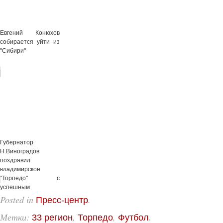
Евгений Конюхов
собирается уйти из
"Сибири"
Губернатор
Н.Виноградов
поздравил
владимирское
"Торпедо" с
успешным
окончанием первого
Posted in
.
Пресс-центр
сезона в Футб...
Метки:
,
,
.
33 регион
Торпедо
Футбол