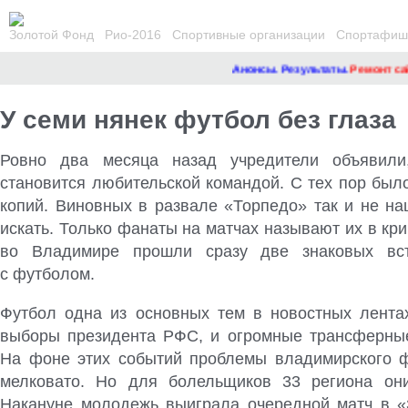
Золотой Фонд
Рио-2016
Спортивные организации
Спортафиша
Анонсы. Результаты.
Ремонт сайта
У семи нянек футбол без глаза
Ровно два месяца назад учредители объявили
становится любительской командой. С тех пор был
копий. Виновных в развале «Торпедо» так и не на
искать. Только фанаты на матчах называют их в кри
во Владимире прошли сразу две знаковых вст
с футболом
.
Футбол одна из основных тем в новостных лентах
выборы президента РФС, и огромные трансферные
На фоне этих событий проблемы владимирского 
мелковато. Но для болельщиков 33 региона он
Накануне молодежь выиграла очередной матч в «