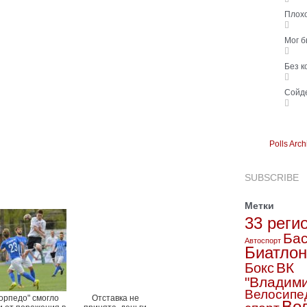
Плох
Мог 
Без 
Сойд
Polls Arch
SUBSCRIBE
Метки
33 реги
Бас
Автоспорт
Биатлон
ВК
Бокс
"Владим
Велосипе
Торпедо" смогло
Отставка не