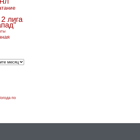
НЛ
атание
 2 лига
апад"
аты
нная