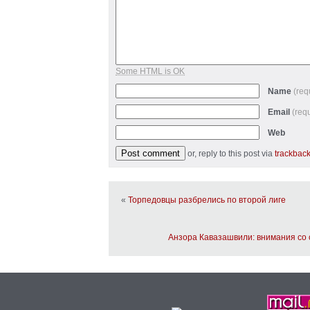
Some HTML is OK
Name
(req
Email
(req
Web
or, reply to this post via
trackbac
«
Торпедовцы разбрелись по второй лиге
Анзора Кавазашвили: внимания со 