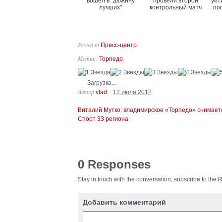
вошел в "дюжину
провели второй
уйт
лучших"
контрольный матч
по
Posted in
.
Пресс-центр
Метки:
.
Торпедо
Загрузка...
Автор
–
vlad
12 июля 2012
Виталий Мутко: владимирское «Торпедо» снимается
Спорт 33 региона
0 Responses
Stay in touch with the conversation, subscribe to the
Добавить комментарий