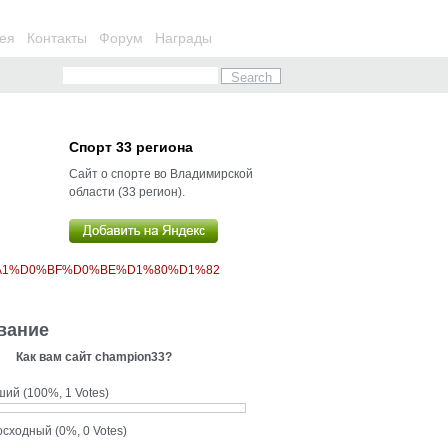
ея
Контакты
Форум
Награды
Спорт 33 региона
Сайт о спорте во Владимирской
области (33 регион).
%A1%D0%BF%D0%BE%D1%80%D1%82
вание
Как вам сайт champion33?
ший
(100%, 1 Votes)
осходный
(0%, 0 Votes)