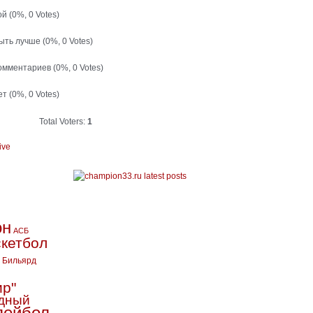
ой
(0%, 0 Votes)
быть лучше
(0%, 0 Votes)
комментариев
(0%, 0 Votes)
ет
(0%, 0 Votes)
Total Voters:
1
ive
он
АСБ
кетбол
Бильярд
ир"
дный