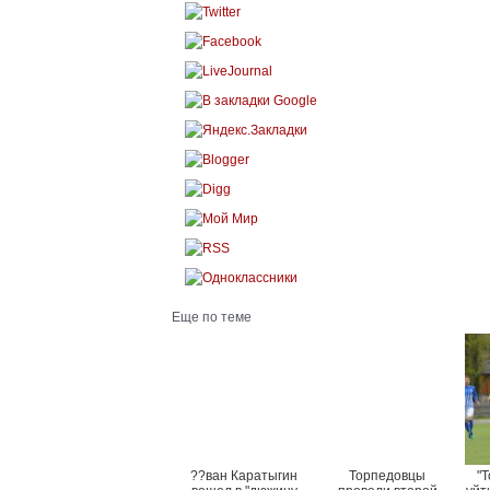
Еще по теме
??ван Каратыгин
Торпедовцы
"