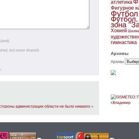
Ф
атлетика
Фигурное к
Футбол
Футбол.
зона "З
Хоккей
Шахм
художестве
uired)
гимнастика
uired, but never shared)
Архивы
Архивы
k
.
стороны администрации области не было никакого
»