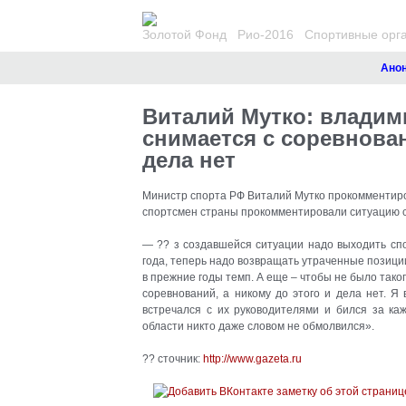
Золотой Фонд
Рио-2016
Спортивные орг
Анонсы
Виталий Мутко: владим
снимается с соревнован
дела нет
Министр спорта РФ Виталий Мутко прокомментиров
спортсмен страны прокомментировали ситуацию 
— ?? з создавшейся ситуации надо выходить сп
года, теперь надо возвращать утраченные позици
в прежние годы темп. А еще – чтобы не было тако
соревнований, а никому до этого и дела нет. Я
встречался с их руководителями и бился за ка
области никто даже словом не обмолвился».
?? сточник:
http://www.gazeta.ru