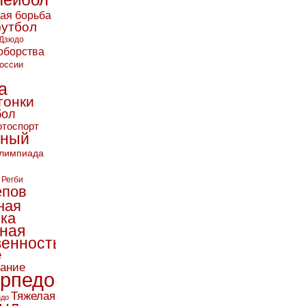
лейбол
кая борьба
футбол
Дзюдо
оборства
оссии
а
гонки
бол
тоспорт
ьный
лимпиада
Регби
епов
ная
ика
ная
енность
е
вание
рпедо
Тяжелая
ндо