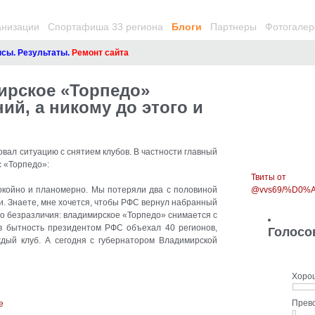
анизации
Спортафиша 33 региона
Блоги
Партнеры
Фотогалер
. Результаты.
Ремонт сайта
ирское «Торпедо»
ий, а никому до этого и
ал ситуацию с снятием клубов. В частности главный
с «Торпедо»
:
Твиты от
окойно и планомерно. Мы потеряли два с половиной
@vvs69/%D0
и. Знаете, мне хочется, чтобы РФС вернул набранный
го безразличия: владимирское «Торпедо» снимается с
 в бытность президентом РФС объехал 40 регионов,
Голосо
ждый клуб. А сегодня с губернатором Владимирской
Хоро
Прев